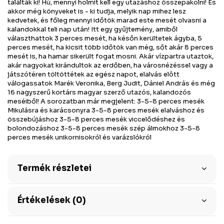
találták ki! Hú, mennyi holmit kell egy utazáshoz összepakolni! És
akkor még könyveket is - ki tudja, melyik nap mihez lesz
kedvetek, és főleg mennyi időtök marad este mesét olvasni a
kalandokkal teli nap után! Itt egy gyűjtemény, amiből
választhattok 3 perces mesét, ha későn kerültetek ágyba, 5
perces mesét, ha kicsit több időtök van még, sőt akár 8 perces
mesét is, ha hamar sikerült fogat mosni. Akár vízpartra utaztok,
akár nagyokat kirándultok az erdőben, ha városnézéssel vagy a
játszótéren töltöttétek az egész napot, elalvás elôtt
válogassatok Marék Veronika, Berg Judit, Dániel András és még
16 nagyszerű kortárs magyar szerző utazós, kalandozós
meséiből! A sorozatban már megjelent: 3-5-8 perces mesék
Mikulásra és karácsonyra 3-5-8 perces mesék elalváshoz és
összebújáshoz 3-5-8 perces mesék viccelődéshez és
bolondozáshoz 3-5-8 perces mesék szép álmokhoz 3-5-8
perces mesék unikornisokról és varázslókról
Termék részletei
Értékelések (0)