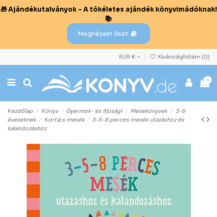
🎁 Ajándékutalványok – A tökéletes ajándék könyvimádóknak!
📚
Megnézem őket
EUR €
Kívánságlistám (
0
)
0
Kezdőlap
Könyv
Gyermek- és ifjúsági
Mesekönyvek
3-6
éveseknek
Kortárs mesék
3-5-8 perces mesék utazáshoz és
kalandozáshoz