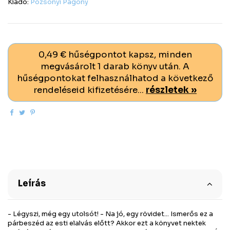
Kiadó:
Pozsonyi Pagony
0,49 € hűségpontot kapsz, minden
megvásárolt 1 darab könyv után. A
hűségpontokat felhasználhatod a következő
rendeléseid kifizetésére...
részletek »
Leírás
- Légyszi, még egy utolsót! - Na jó, egy rövidet... Ismerős ez a
párbeszéd az esti elalvás előtt? Akkor ezt a könyvet nektek