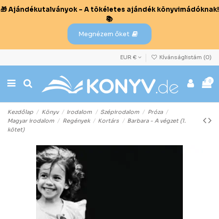
🎁 Ajándékutalványok – A tökéletes ajándék könyvimádóknak!
📚
Megnézem őket
EUR €
Kívánságlistám (
0
)
0
Kezdőlap
Könyv
Irodalom
Szépirodalom
Próza
Magyar irodalom
Regények
Kortárs
Barbara - A végzet (1.
kötet)