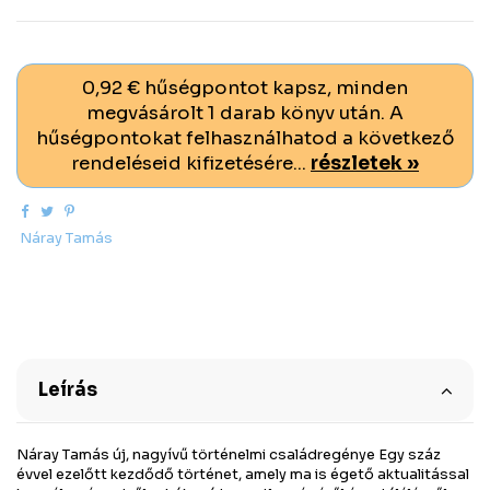
0,92 € hűségpontot kapsz, minden
megvásárolt 1 darab könyv után. A
hűségpontokat felhasználhatod a következő
rendeléseid kifizetésére...
részletek »
Náray Tamás
Leírás
Náray Tamás új, nagyívű történelmi családregénye Egy száz
évvel ezelőtt kezdődő történet, amely ma is égető aktualitással