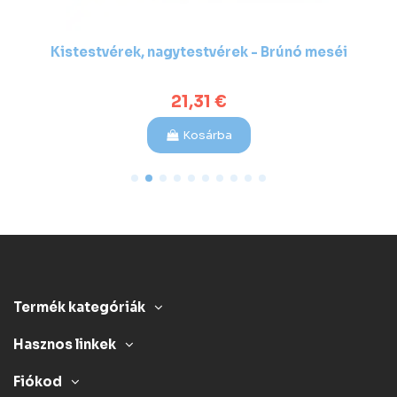
Kistestvérek, nagytestvérek - Brúnó meséi
21,31 €
Kosárba
Termék kategóriák
Hasznos linkek
Fiókod