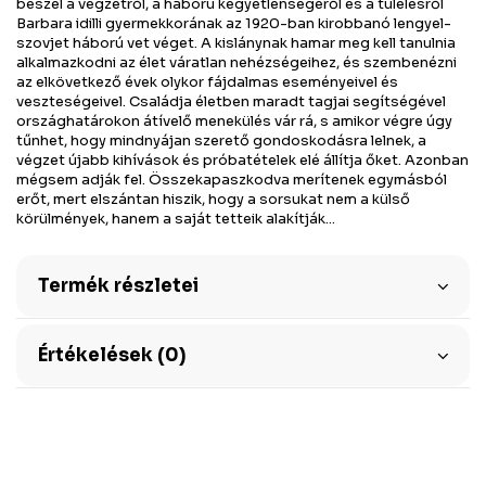
beszél a végzetről, a háború kegyetlenségéről és a túlélésről
Barbara idilli gyermekkorának az 1920-ban kirobbanó lengyel-
szovjet háború vet véget. A kislánynak hamar meg kell tanulnia
alkalmazkodni az élet váratlan nehézségeihez, és szembenézni
az elkövetkező évek olykor fájdalmas eseményeivel és
veszteségeivel. Családja életben maradt tagjai segítségével
országhatárokon átívelő menekülés vár rá, s amikor végre úgy
tűnhet, hogy mindnyájan szerető gondoskodásra lelnek, a
végzet újabb kihívások és próbatételek elé állítja őket. Azonban
mégsem adják fel. Összekapaszkodva merítenek egymásból
erőt, mert elszántan hiszik, hogy a sorsukat nem a külső
körülmények, hanem a saját tetteik alakítják...
Termék részletei
Értékelések (0)