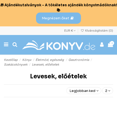
🎁 Ajándékutalványok – A tökéletes ajándék könyvimádóknak!
📚
Megnézem őket
EUR €
Kívánságlistám (
0
)
0
Kezdőlap
Könyv
Életmód, egészség
Gasztronómia
Szakácskönyvek
Levesek, előételek
Levesek, előételek
Legjobban kedvelt előre
2