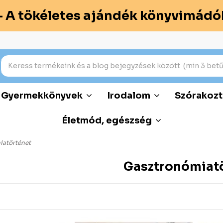
– A tökéletes ajándék könyvimádó
Gyermekkönyvek
Irodalom
Szórakozt
Életmód, egészség
iatörténet
Gasztronómiat