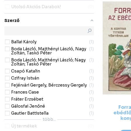
Utolsó Akciós Darabok!
0
Szerző
Ballai Károly
1
Boda László, Majthényi László, Nagy
1
Zoltán, Taskó Péter
Boda László; Majthényi László; Nagy
1
Zoltán; Taskó Péter
Csapó Katalin
1
Czifray István
1
Fejérvári Gergely, Bérczessy Gergely
1
Frances Case
1
Fráter Erzsébet
1
Gálosfai Jenőné
1
Forr
ebédlő
Gautier Battistella
1
kony
több...
tö
Új termékek
0