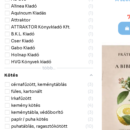
Alinea Kiadó
1
Aquincum Kiadás
1
Attraktor
1
ATTRAKTOR Könyvkiadó Kft.
1
B.K.L. Kiadó
1
Cser Kiadó
1
Gabo Kiadó
1
Holnap Kiadó
1
HVG Könyvek kiadó
1
több...
Kötés
cérnafűzött, keménytáblás
3
füles, kartonált
2
irkafűzött
1
kemény kötés
4
keménytábla, védőborító
3
papír / puha kötés
2
puhatáblás, ragasztókötött
10