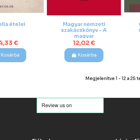
blia ételei
Magyar nemzeti
szakácskönyv - A
magyar
gazdaasszonyok
4,33 €
12,02 €
számára
Kosárba
Kosárba
Megjelenítve 1 - 12 a 25