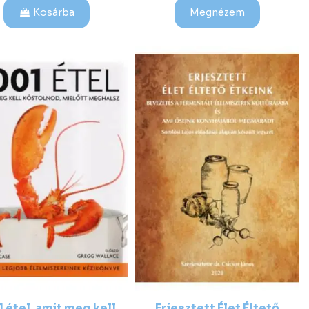
Kosárba
Megnézem
1 étel, amit meg kell
Erjesztett Élet Éltető