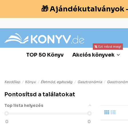
🎁 Ajándékutalványok 
Ezt nézd meg!
TOP 50 Könyv
Akciós könyvek
Kezdőlap
Könyv
Életmód, egészség
Gasztronómia
Gasztronóm
Pontosítsd a találatokat
Top lista helyezés
0
0