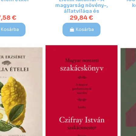
magyarság növény-,
k
állatvilága és
ételkultúrája
7,58 €
29,84 €
Kosárba
Kosárba