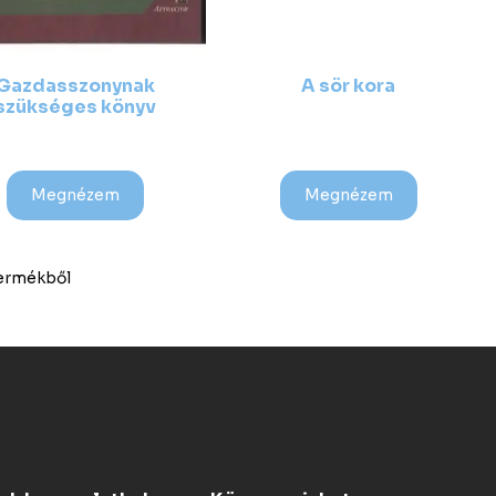
Gazdasszonynak
A sör kora
szükséges könyv
Megnézem
Megnézem
 termékből