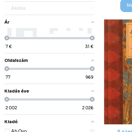
M
Akciós
0
Ár
7
€
31
€
Oldalszám
77
969
Kiadás éve
2 002
2 026
Kiadó
A sze
Ab Ovo
1