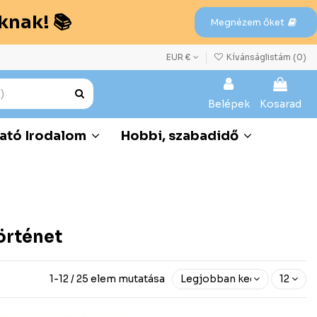
knak! 📚
Megnézem őket
EUR €
Kívánságlistám (
0
)
Belépek
Kosarad
ató Irodalom
Hobbi, szabadidő
örténet
1-12 / 25 elem mutatása
Legjobban kedvelt előre
12