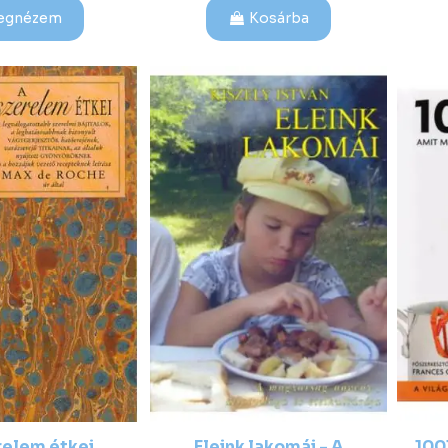
egnézem
Kosárba
relem étkei
Eleink lakomái - A
100