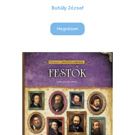
Buhály József
Megnézem