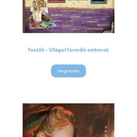
Festők - Világot formáló emberek
Megnézem