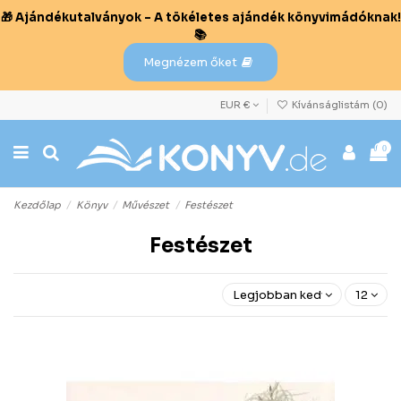
🎁 Ajándékutalványok – A tökéletes ajándék könyvimádóknak!
📚
Megnézem őket
EUR €
Kívánságlistám (
0
)
0
Kezdőlap
Könyv
Művészet
Festészet
Festészet
Legjobban kedvelt előre
12