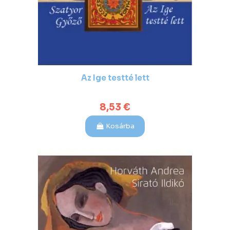
Az Ige testté lett
8,53 €
Kosárba