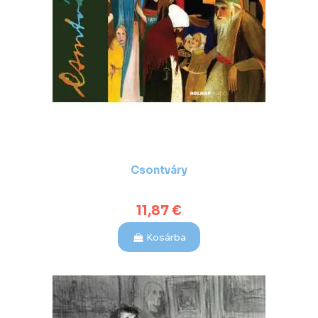
Csontváry
11,87 €
Kosárba