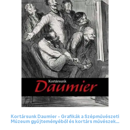
Kortársunk Daumier - Grafikák a Szépművészeti
Múzeum gyűjteményéből és kortárs művészek...