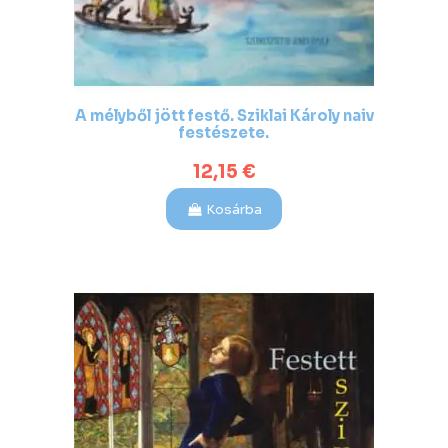
A mélyből jött festő. Sziklai Károly naiv
festészete.
12,15 €
Kosárba