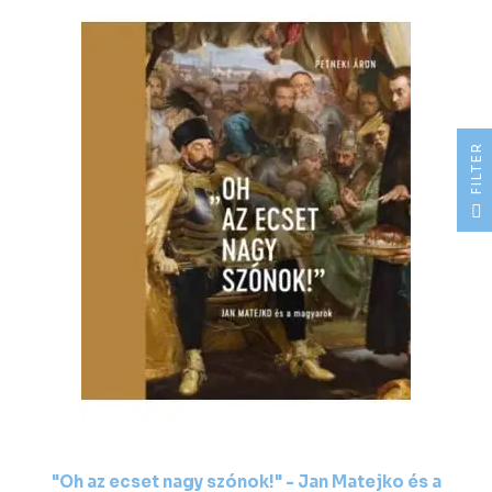
R
F
I
L
T
E
"Oh az ecset nagy szónok!" - Jan Matejko és a