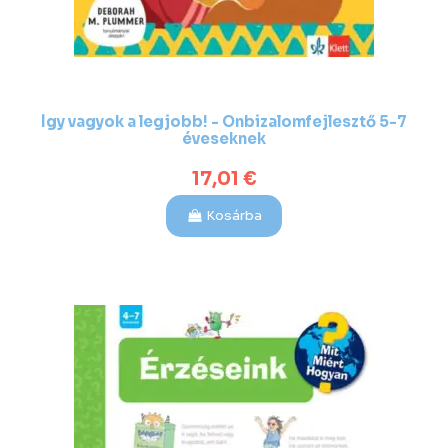
Így vagyok a legjobb! - Önbizalomfejlesztő 5-7
éveseknek
17,01 €
Kosárba