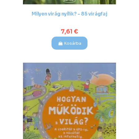
Milyen virág nyílik? - 85 virágfaj
7,61 €
Kosárba