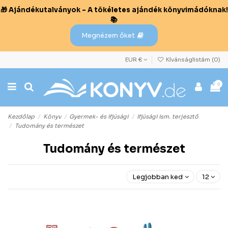
🎁 Ajándékutalványok – A tökéletes ajándék könyvimádóknak!
📚
Megnézem őket
EUR €
Kívánságlistám (
0
)
0
Kezdőlap
Könyv
Gyermek- és ifjúsági
Ifjúsági ism. terjesztő
Tudomány és természet
Tudomány és természet
Legjobban kedvelt előre
12