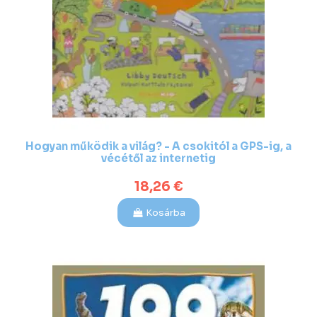
Hogyan működik a világ? - A csokitól a GPS-ig, a
vécétől az internetig
18,26 €
Kosárba