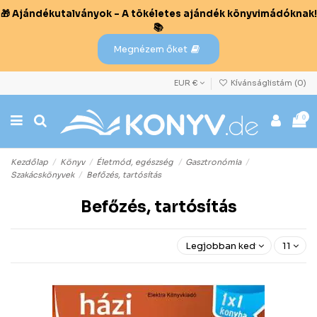
🎁 Ajándékutalványok – A tökéletes ajándék könyvimádóknak!
📚
Megnézem őket
EUR €
Kívánságlistám (
0
)
0
Kezdőlap
Könyv
Életmód, egészség
Gasztronómia
Szakácskönyvek
Befőzés, tartósítás
Befőzés, tartósítás
Legjobban kedvelt előre
11