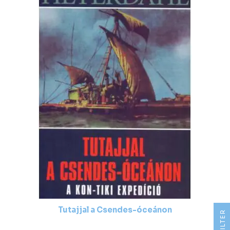
Tutajjal a Csendes-óceánon
R