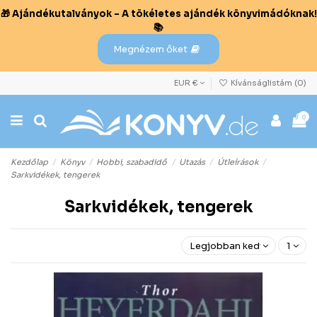
🎁 Ajándékutalványok – A tökéletes ajándék könyvimádóknak!
📚
Megnézem őket
EUR €
Kívánságlistám (
0
)
0
Kezdőlap
Könyv
Hobbi, szabadidő
Utazás
Útleírások
Sarkvidékek, tengerek
Sarkvidékek, tengerek
Legjobban kedvelt előre
1