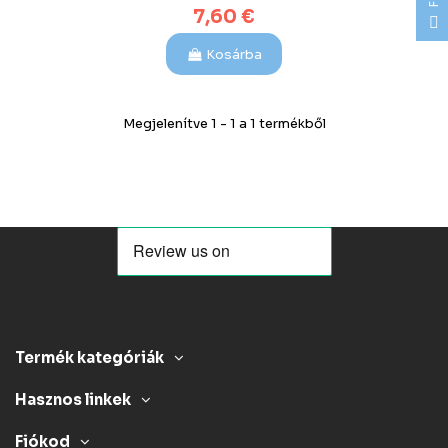
7,60 €
F
I
L
T
E
Kosárba
Megjelenítve 1 - 1 a 1 termékből
Termék kategóriák
Hasznos linkek
Fiókod