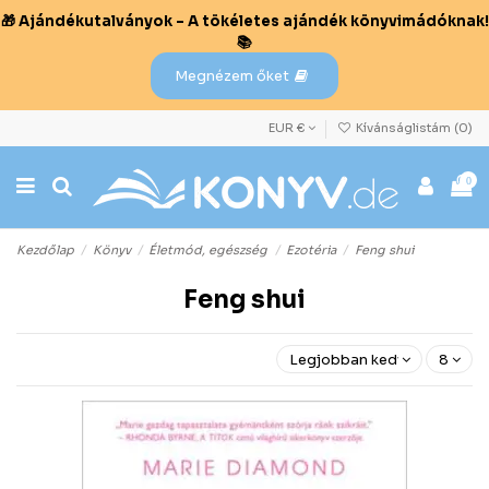
🎁 Ajándékutalványok – A tökéletes ajándék könyvimádóknak!
📚
Megnézem őket
EUR €
Kívánságlistám (
0
)
0
Kezdőlap
Könyv
Életmód, egészség
Ezotéria
Feng shui
Feng shui
Legjobban kedvelt előre
8