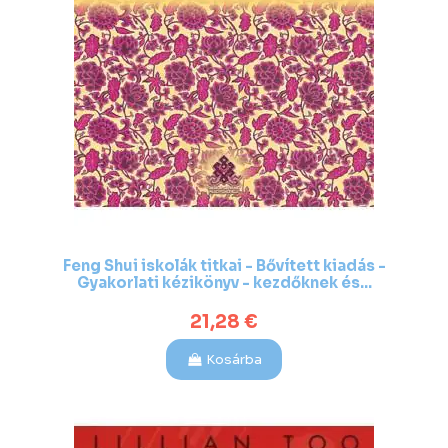
Feng Shui iskolák titkai - Bővített kiadás -
Gyakorlati kézikönyv - kezdőknek és...
21,28 €
Kosárba