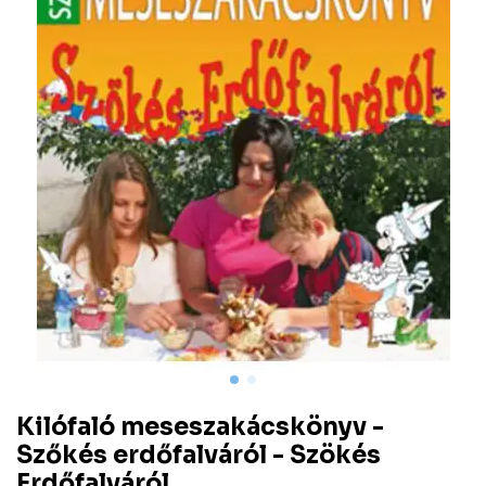
Kilófaló meseszakácskönyv -
Szőkés erdőfalváról - Szökés
Erdőfalváról