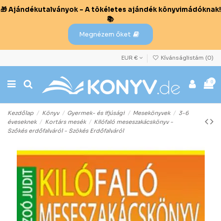
🎁 Ajándékutalványok – A tökéletes ajándék könyvimádóknak!
📚
Megnézem őket
EUR €
Kívánságlistám (
0
)
0
Kezdőlap
Könyv
Gyermek- és ifjúsági
Mesekönyvek
3-6
éveseknek
Kortárs mesék
Kilófaló meseszakácskönyv -
Szőkés erdőfalváról - Szökés Erdőfalváról