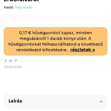
Kiadó:
Timp Kiadó
0,17 € hűségpontot kapsz, minden
megvásárolt 1 darab könyv után. A
hűségpontokat felhasználhatod a következő
rendeléseid kifizetésére...
részletek »
Szoó Judit
Leírás