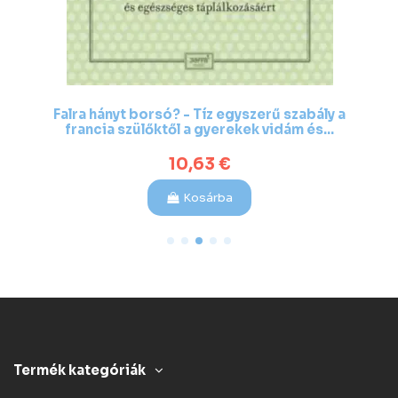
Falra hányt borsó? - Tíz egyszerű szabály a
francia szülőktől a gyerekek vidám és...
10,63 €
Kosárba
Termék kategóriák