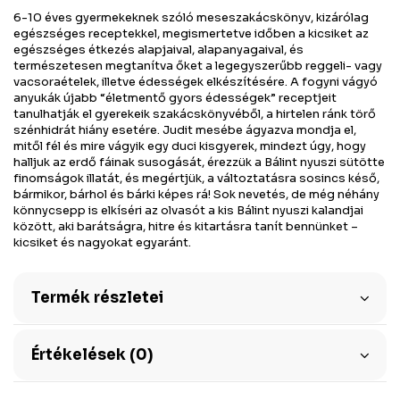
6-10 éves gyermekeknek szóló meseszakácskönyv, kizárólag
egészséges receptekkel, megismertetve időben a kicsiket az
egészséges étkezés alapjaival, alapanyagaival, és
természetesen megtanítva őket a legegyszerűbb reggeli- vagy
vacsoraételek, illetve édességek elkészítésére. A fogyni vágyó
anyukák újabb “életmentő gyors édességek” receptjeit
tanulhatják el gyerekeik szakácskönyvéből, a hirtelen ránk törő
szénhidrát hiány esetére. Judit mesébe ágyazva mondja el,
mitől fél és mire vágyik egy duci kisgyerek, mindezt úgy, hogy
halljuk az erdő fáinak susogását, érezzük a Bálint nyuszi sütötte
finomságok illatát, és megértjük, a változtatásra sosincs késő,
bármikor, bárhol és bárki képes rá! Sok nevetés, de még néhány
könnycsepp is elkíséri az olvasót a kis Bálint nyuszi kalandjai
között, aki barátságra, hitre és kitartásra tanít bennünket –
kicsiket és nagyokat egyaránt.
Termék részletei
Értékelések (0)