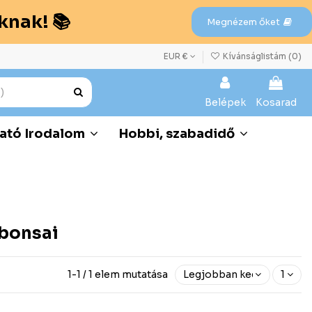
knak! 📚
Megnézem őket
EUR €
Kívánságlistám (
0
)
Belépek
Kosarad
ató Irodalom
Hobbi, szabadidő
 bonsai
1-1 / 1 elem mutatása
Legjobban kedvelt előre
1