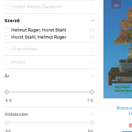
Utolsó Akciós Darabok!
0
Szerző
Helmut Rüger; Horst Stahl
1
Horst Stahl, Helmut Rüger
1
Új termékek
0
Akciós
0
Ár
6
€
7
€
Bonsai
l
Oldalszám
6
64
64