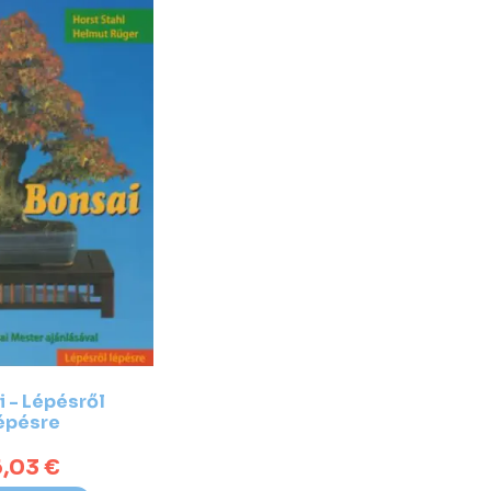
 - Lépésről
épésre
,03 €