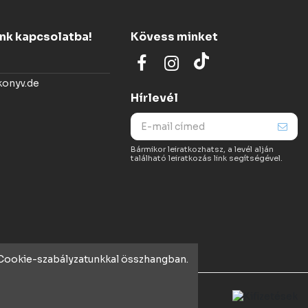
ünk kapcsolatba!
Kövess minket
konyv.de
Hírlevél
Bármikor leiratkozhatsz, a levél alján
található leiratkozás link segítségével.
t Cookie-szabályzatunkkal összhangban.