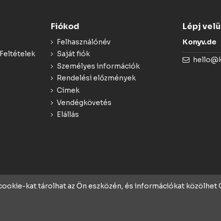
Fiókod
Lépj vel
Felhasználónév
Konyv.de
Feltételek
Saját fiók
hello@
Személyes információk
Rendelési előzmények
Címek
Vendégkövetés
Elállás
 cookie-kat tárolhat az Ön eszközén, és információkat közölhe
rek ❤️-vel és szakértelmmel