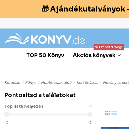
🎁 Ajándékutalványok 
Ezt nézd meg!
TOP 50 Könyv
Akciós könyvek
Kezdőlap
Könyv
Hobbi, szabadidő
Kert és lakás
Növény és kert
Pontosítsd a találatokat
Top lista helyezés
0
0