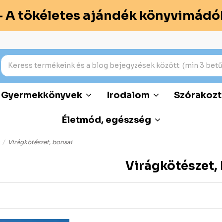
– A tökéletes ajándék könyvimádó
Gyermekkönyvek
Irodalom
Szórakozt
Életmód, egészség
Virágkötészet, bonsai
Virágkötészet,