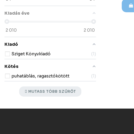
Kiadás éve
2 010
2 010
Kiadó
Sziget Könyvkiadó
1
Kötés
puhatáblás, ragasztókötött
1
MUTASS TÖBB SZŰRŐT