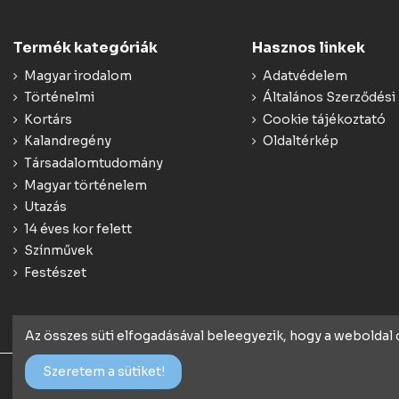
Termék kategóriák
Hasznos linkek
Magyar irodalom
Adatvédelem
Történelmi
Általános Szerződési 
Kortárs
Cookie tájékoztató
Kalandregény
Oldaltérkép
Társadalomtudomány
Magyar történelem
Utazás
14 éves kor felett
Színművek
Festészet
Az összes süti elfogadásával beleegyezik, hogy a weboldal
Szeretem a sütiket!
© 2018 Minden jog fenntartva - konyv.de | Webáruház rendsze
Webstartconsulting.hu