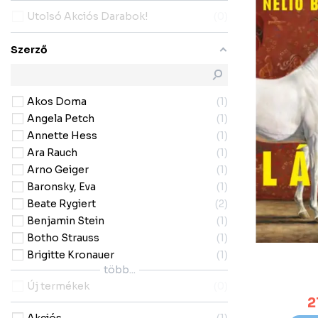
Utolsó Akciós Darabok!
0
Szerző
Akos Doma
1
Angela Petch
1
Annette Hess
1
Ara Rauch
1
Arno Geiger
1
Baronsky, Eva
1
Beate Rygiert
2
Benjamin Stein
1
Botho Strauss
1
Brigitte Kronauer
1
több...
Új termékek
0
2
Akciós
1