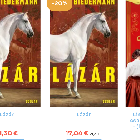
-20%
Lázár
Lázár
Li
csa
- 
1,30 €
17,04 €
21,30 €