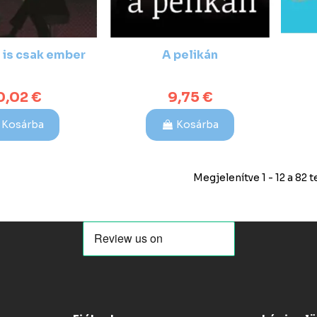
 is csak ember
A pelikán
0,02 €
9,75 €
Kosárba
Kosárba
Megjelenítve 1 - 12 a 82