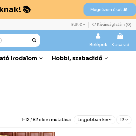
knak! 📚
Megnézem őket
EUR €
Kívánságlistám (
0
)
Belépek
Kosarad
ató Irodalom
Hobbi, szabadidő
1-12 / 82 elem mutatása
Legjobban kedvelt előre
12