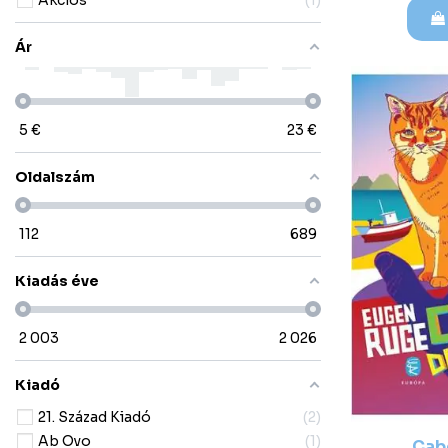
Ár
5
€
23
€
Oldalszám
112
689
Kiadás éve
2 003
2 026
Kiadó
21. Század Kiadó
2
Ab Ovo
1
Cab