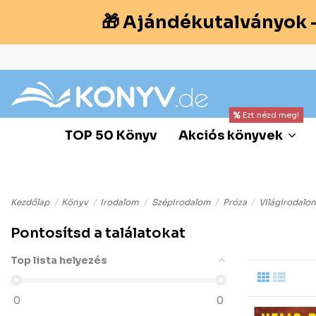
🎁 Ajándékutalványok 
Ezt nézd meg!
TOP 50 Könyv
Akciós könyvek
Kezdőlap
Könyv
Irodalom
Szépirodalom
Próza
Világirodalo
Pontosítsd a találatokat
Top lista helyezés
0
0