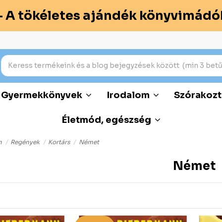
– A tökéletes ajándék könyvimádó
Gyermekkönyvek
Irodalom
Szórakozt
Életmód, egészség
m
Regények
Kortárs
Német
Német