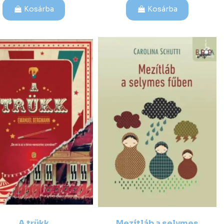
Kosárba
Kosárba
A trükk
Mezítláb a selymes