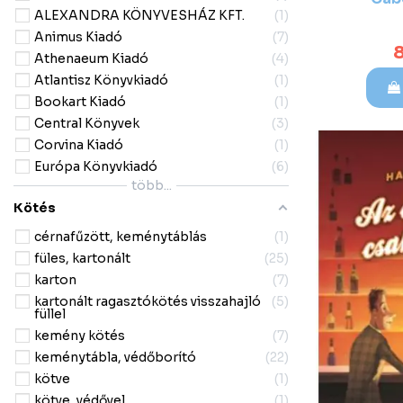
ALEXANDRA KÖNYVESHÁZ KFT.
1
Animus Kiadó
7
8
Athenaeum Kiadó
4
Atlantisz Könyvkiadó
1
Bookart Kiadó
1
Central Könyvek
3
Corvina Kiadó
1
Európa Könyvkiadó
6
több...
Kötés
cérnafűzött, keménytáblás
1
füles, kartonált
25
karton
7
kartonált ragasztókötés visszahajló
5
füllel
kemény kötés
7
keménytábla, védőborító
22
kötve
1
kötve, védővel
1