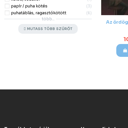
papír / puha kötés
3
puhatáblás, ragasztókötött
6
több...
Az ördög
MUTASS TÖBB SZŰRŐT
1