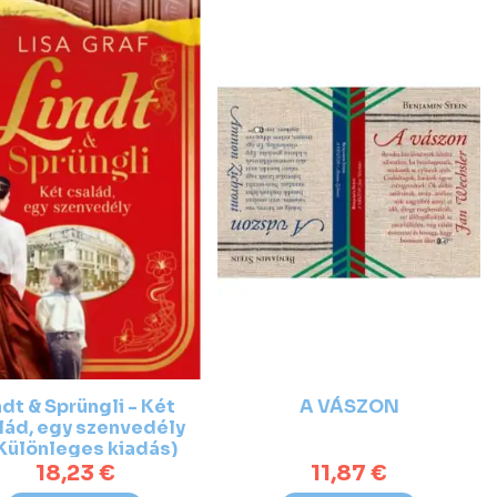
ndt & Sprüngli - Két
A VÁSZON
lád, egy szenvedély
(Különleges kiadás)
18,23 €
11,87 €