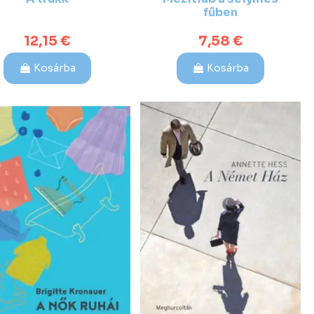
fűben
12,15 €
7,58 €
Kosárba
Kosárba