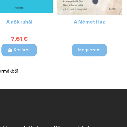
A nők ruhái
A Német Ház
7,61 €
Kosárba
Megnézem
 termékből