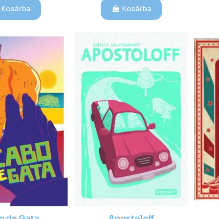
Kosárba
Kosárba
o de Gata
Apostoloff