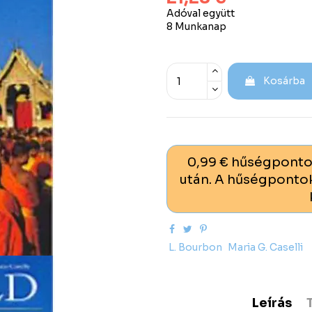
Adóval együtt
8 Munkanap
Kosárba
0,99 € hűségponto
után. A hűségpontok
L. Bourbon
Maria G. Caselli
Leírás