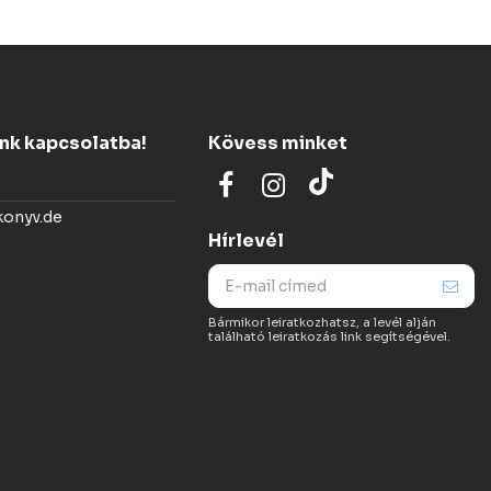
ünk kapcsolatba!
Kövess minket
konyv.de
Hírlevél
Bármikor leiratkozhatsz, a levél alján
található leiratkozás link segítségével.