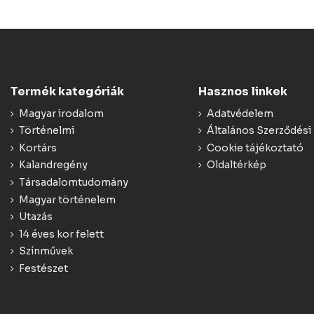
Termék kategóriák
Hasznos linkek
Magyar irodalom
Adatvédelem
Történelmi
Általános Szerződési 
Kortárs
Cookie tájékoztató
Kalandregény
Oldaltérkép
Társadalomtudomány
Magyar történelem
Utazás
14 éves kor felett
Színművek
Festészet