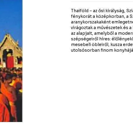
Thaiföld – az ősi királyság,
fénykorát a középkorban, a Sz
aranykorszakaként emlegetne
virágoztak a művészetek és a
az alapjait, amelyből a moder
szépségeiről híres: élőlények
mesebeli öbleiről, kusza erde
utolsósorban finom konyhájáró