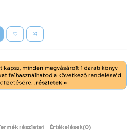
t kapsz, minden megvásárolt 1 darab könyv
at felhasználhatod a következő rendeléseid
kifizetésére...
részletek »
Termék részletei
Értékelések
(0)