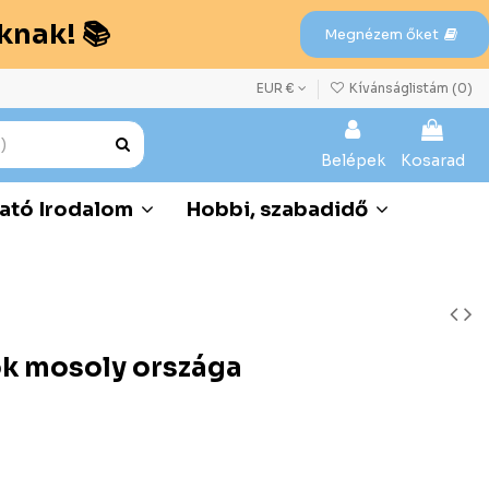
knak! 📚
Megnézem őket
EUR €
Kívánságlistám (
0
)
Belépek
Kosarad
ató Irodalom
Hobbi, szabadidő
ök mosoly országa