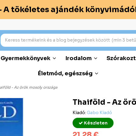
– A tökéletes ajándék könyvimádó
Gyermekkönyvek
Irodalom
Szórakozt
Életmód, egészség
aiföld - Az örök mosoly országa
Thaiföld - Az ör
Kiadó:
Gabo Kiadó
Készleten
21,28 €