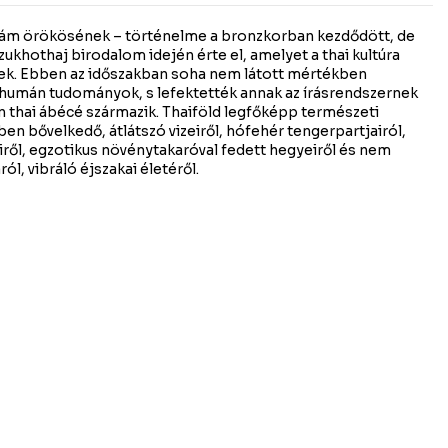
 Sziám örökösének – történelme a bronzkorban kezdődött, de
ukhothaj birodalom idején érte el, amelyet a thai kultúra
k. Ebben az időszakban soha nem látott mértékben
 humán tudományok, s lefektették annak az írásrendszernek
n thai ábécé származik. Thaiföld legfőképp természeti
ben bővelkedő, átlátszó vizeiről, hófehér tengerpartjairól,
iről, egzotikus növénytakaróval fedett hegyeiről és nem
l, vibráló éjszakai életéről.