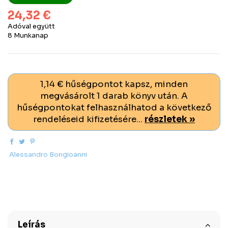
24,32 €
Adóval együtt
8 Munkanap
1,14 € hűségpontot kapsz, minden
megvásárolt 1 darab könyv után. A
hűségpontokat felhasználhatod a következő
rendeléseid kifizetésére...
részletek »
Alessandro Bongioanni
Leírás