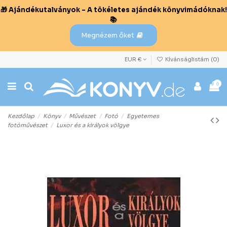
🎁 Ajándékutalványok – A tökéletes ajándék könyvimádóknak!
📚
Megnézem őket
EUR €
Kívánságlistám (
0
)
0
Kezdőlap
Könyv
Művészet
Fotó
Egyetemes
fotóművészet
Luxor és a királyok völgye