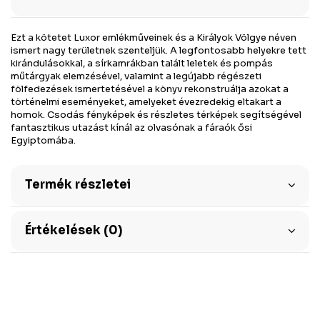
Ezt a kötetet Luxor emlékműveinek és a Királyok Völgye néven
ismert nagy területnek szenteljük. A legfontosabb helyekre tett
kirándulásokkal, a sírkamrákban talált leletek és pompás
műtárgyak elemzésével, valamint a legújabb régészeti
fölfedezések ismertetésével a könyv rekonstruálja azokat a
történelmi eseményeket, amelyeket évezredekig eltakart a
homok. Csodás fényképek és részletes térképek segítségével
fantasztikus utazást kínál az olvasónak a fáraók ősi
Egyiptomába.
Termék részletei
Értékelések (0)