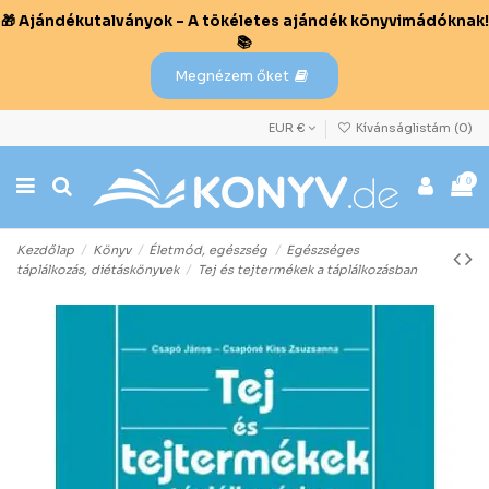
🎁 Ajándékutalványok – A tökéletes ajándék könyvimádóknak!
📚
Megnézem őket
EUR €
Kívánságlistám (
0
)
0
Kezdőlap
Könyv
Életmód, egészség
Egészséges
táplálkozás, diétáskönyvek
Tej és tejtermékek a táplálkozásban