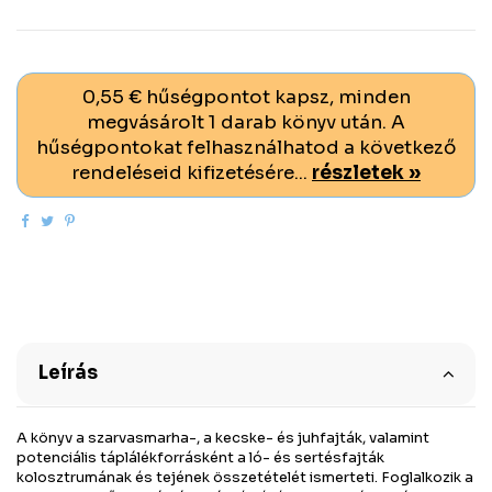
0,55 € hűségpontot kapsz, minden
megvásárolt 1 darab könyv után. A
hűségpontokat felhasználhatod a következő
rendeléseid kifizetésére...
részletek »
Leírás
A könyv a szarvasmarha-, a kecske- és juhfajták, valamint
potenciális táplálékforrásként a ló- és sertésfajták
kolosztrumának és tejének összetételét ismerteti. Foglalkozik a