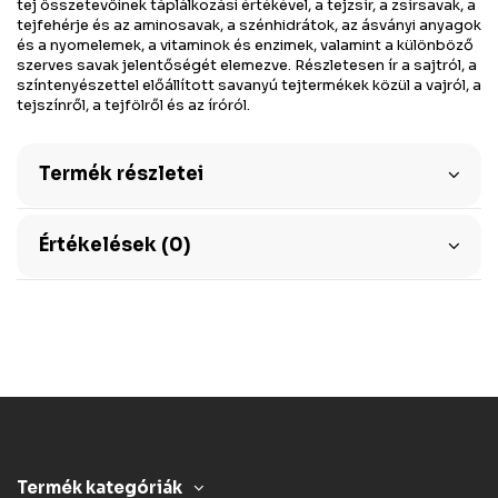
tej összetevőinek táplálkozási értékével, a tejzsír, a zsírsavak, a
tejfehérje és az aminosavak, a szénhidrátok, az ásványi anyagok
és a nyomelemek, a vitaminok és enzimek, valamint a különböző
szerves savak jelentőségét elemezve. Részletesen ír a sajtról, a
színtenyészettel előállított savanyú tejtermékek közül a vajról, a
tejszínről, a tejfölről és az íróról.
Termék részletei
Értékelések (0)
Termék kategóriák