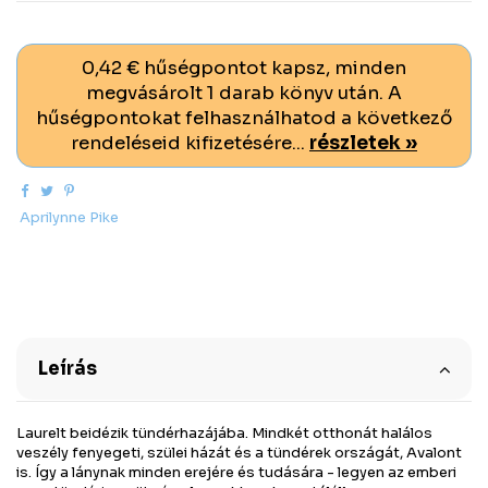
0,42 € hűségpontot kapsz, minden
megvásárolt 1 darab könyv után. A
hűségpontokat felhasználhatod a következő
rendeléseid kifizetésére...
részletek »
Aprilynne Pike
Leírás
Laurelt beidézik tündérhazájába. Mindkét otthonát halálos
veszély fenyegeti, szülei házát és a tündérek országát, Avalont
is. Így a lánynak minden erejére és tudására - legyen az emberi