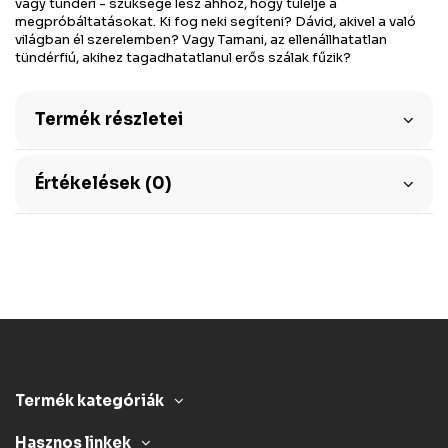
vagy tündéri - szüksége lesz ahhoz, hogy túlélje a
megpróbáltatásokat. Ki fog neki segíteni? Dávid, akivel a való
világban él szerelemben? Vagy Tamani, az ellenállhatatlan
tündérfiú, akihez tagadhatatlanul erős szálak fűzik?
Termék részletei
Értékelések (0)
Termék kategóriák
Hasznos linkek