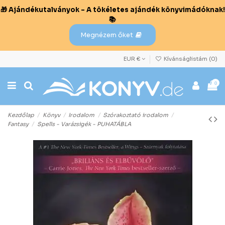
🎁 Ajándékutalványok – A tökéletes ajándék könyvimádóknak!
📚
Megnézem őket
EUR €
Kívánságlistám (
0
)
0
Kezdőlap
Könyv
Irodalom
Szórakoztató irodalom
Fantasy
Spells - Varázsigék - PUHATÁBLA