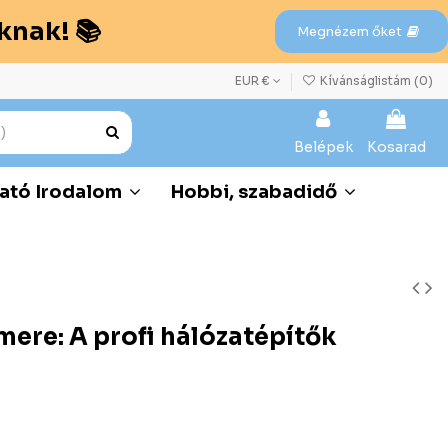
knak! 📚
Megnézem őket
EUR €
Kívánságlistám (
0
)
Belépek
Kosarad
ató Irodalom
Hobbi, szabadidő
ere: A profi hálózatépítők