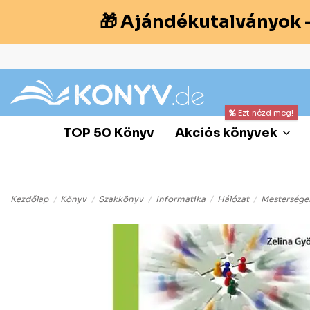
🎁 Ajándékutalványok 
Ezt nézd meg!
TOP 50 Könyv
Akciós könyvek
Kezdőlap
Könyv
Szakkönyv
Informatika
Hálózat
Mesterségem