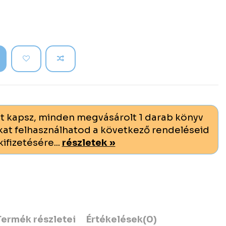
t kapsz, minden megvásárolt 1 darab könyv
at felhasználhatod a következő rendeléseid
kifizetésére...
részletek »
Termék részletei
Értékelések
(0)