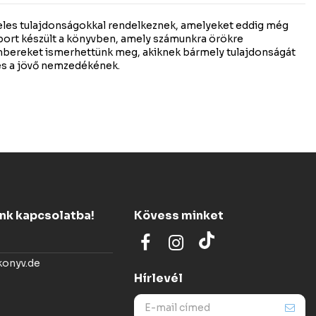
teles tulajdonságokkal rendelkeznek, amelyeket eddig még
iport készült a könyvben, amely számunkra örökre
bereket ismerhettünk meg, akiknek bármely tulajdonságát
n és a jövő nemzedékének.
ünk kapcsolatba!
Kövess minket
konyv.de
Hírlevél