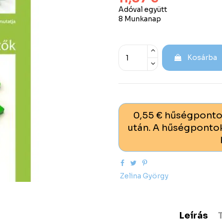
Adóval együtt
8 Munkanap
Kosárba
0,55 € hűségponto
után. A hűségpontok
Zelina György
Leírás