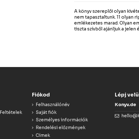
A könyv szereplői olyan kivé
nem tapasztaltunk. 11 olyan r
emlékezetes marad. Olyan em
tiszta szívből ajánljuk a jele
Fiókod
Lépj vel
Felhasználónév
Konyv.de
Feltételek
Saját fiók
hello@
Személyes információk
Rendelési előzmények
Címek