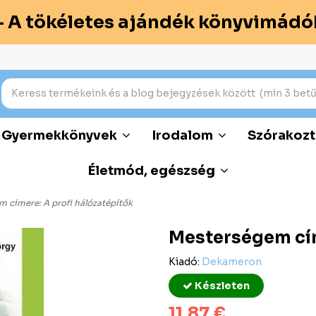
– A tökéletes ajándék könyvimádó
Gyermekkönyvek
Irodalom
Szórakozt
Életmód, egészség
 címere: A profi hálózatépítők
Mesterségem cím
Kiadó:
Dekameron
Készleten
11,87 €