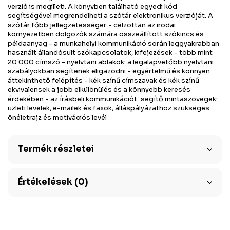
verzió is megilleti. A könyvben található egyedi kód
segítségével megrendelheti a szótár elektronikus verzióját. A
szótár főbb jellegzetességei: - célzottan az irodai
környezetben dolgozók számára összeállított szókincs és
példaanyag - a munkahelyi kommunikáció során leggyakrabban
használt állandósult szókapcsolatok, kifejezések - több mint
20 000 címszó - nyelvtani ablakok: a legalapvetőbb nyelv­tani
szabályokban segítenek eligazodni - egyértelmű és könnyen
áttekinthető felépítés - kék színű címszavak és kék szí­nű
ekvivalensek a jobb elkülönülés és a könnyebb keresés
érdekében - az írásbeli kommunikációt segítő mintaszövegek:
üzleti levelek, e-mailek és faxok, álláspályázathoz szükséges
önéletrajz és motivációs levél
Termék részletei
Értékelések (0)