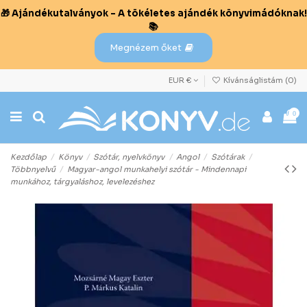
🎁 Ajándékutalványok – A tökéletes ajándék könyvimádóknak!
📚
Megnézem őket
EUR €
Kívánságlistám (
0
)
0
Kezdőlap
Könyv
Szótár, nyelvkönyv
Angol
Szótárak
Többnyelvű
Magyar-angol munkahelyi szótár - Mindennapi
munkához, tárgyaláshoz, levelezéshez