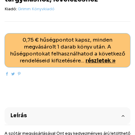
Kiadó:
Grimm Könyvkiadó
0,75 € hűségpontot kapsz, minden
megvásárolt 1 darab könyv után. A
hűségpontokat felhasználhatod a következő
rendeléseid kifizetésére...
részletek »
Leírás
A szótár megvásárlásával Önt egy kedvezményes árú letölthető