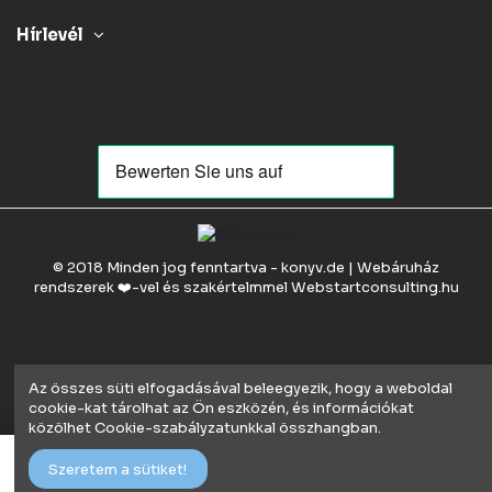
Hírlevél
© 2018 Minden jog fenntartva - konyv.de | Webáruház
rendszerek ❤️-vel és szakértelmmel
Webstartconsulting.hu
Az összes süti elfogadásával beleegyezik, hogy a weboldal
cookie-kat tárolhat az Ön eszközén, és információkat
közölhet Cookie-szabályzatunkkal összhangban.
Kosárba
Szeretem a sütiket!