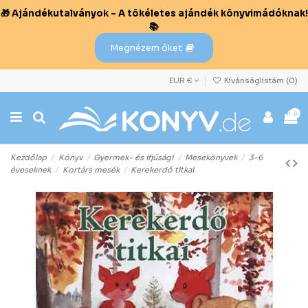
🎁 Ajándékutalványok – A tökéletes ajándék könyvimádóknak!
📚
Megnézem őket
EUR €
Kívánságlistám (
0
)
0
Kezdőlap
Könyv
Gyermek- és ifjúsági
Mesekönyvek
3-6
éveseknek
Kortárs mesék
Kerekerdő titkai