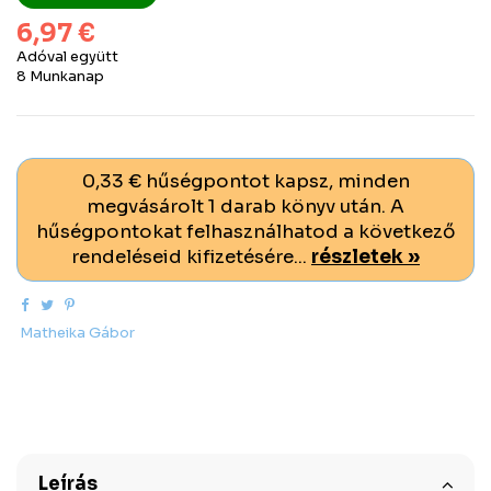
6,97 €
Adóval együtt
8 Munkanap
0,33 € hűségpontot kapsz, minden
megvásárolt 1 darab könyv után. A
hűségpontokat felhasználhatod a következő
rendeléseid kifizetésére...
részletek »
Matheika Gábor
Leírás