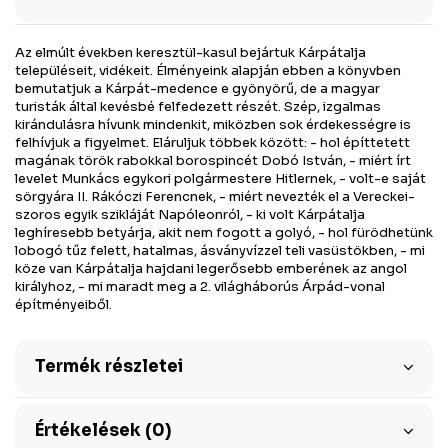
Az elmúlt években keresztül-kasul bejártuk Kárpátalja
településeit, vidékeit. Élményeink alapján ebben a könyvben
bemutatjuk a Kárpát-medence e gyönyörű, de a magyar
turisták által kevésbé felfedezett részét. Szép, izgalmas
kirándulásra hívunk mindenkit, miközben sok érdekességre is
felhívjuk a figyelmet. Eláruljuk többek között: - hol építtetett
magának török rabokkal borospincét Dobó István, - miért írt
levelet Munkács egykori polgármestere Hitlernek, - volt-e saját
sörgyára II. Rákóczi Ferencnek, - miért nevezték el a Vereckei-
szoros egyik szikláját Napóleonról, - ki volt Kárpátalja
leghíresebb betyárja, akit nem fogott a golyó, - hol fürödhetünk
lobogó tűz felett, hatalmas, ásványvízzel teli vasüstökben, - mi
köze van Kárpátalja hajdani legerősebb emberének az angol
királyhoz, - mi maradt meg a 2. világháborús Árpád-vonal
építményeiből.
Termék részletei
Értékelések (0)