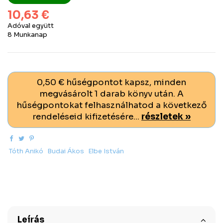
10,63 €
Adóval együtt
8 Munkanap
0,50 € hűségpontot kapsz, minden
megvásárolt 1 darab könyv után. A
hűségpontokat felhasználhatod a következő
rendeléseid kifizetésére...
részletek »
Tóth Anikó
Budai Ákos
Elbe István
Leírás