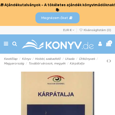
🎁 Ajándékutalványok – A tökéletes ajándék könyvimádóknak!
📚
Megnézem őket
EUR €
Kívánságlistám (
0
)
0
Kezdőlap
Könyv
Hobbi, szabadidő
Utazás
Útikönyvek
Magyarország
További városok, megyék
Kárpátalja