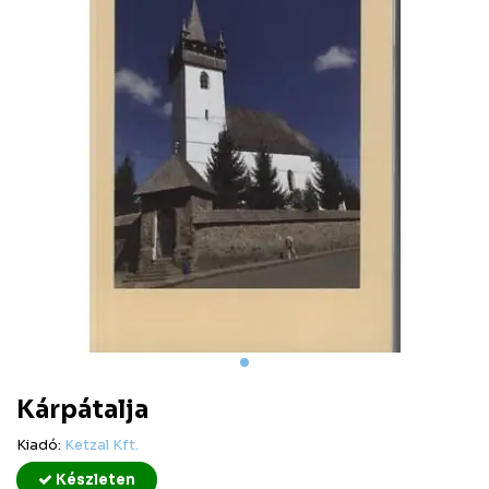
Kárpátalja
Kiadó:
Ketzal Kft.
Készleten