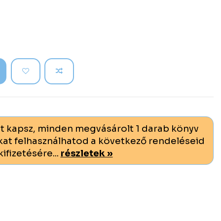
t kapsz, minden megvásárolt 1 darab könyv
at felhasználhatod a következő rendeléseid
kifizetésére...
részletek »