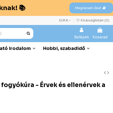
knak! 📚
Megnézem őket
EUR €
Kívánságlistám (
0
)
Belépek
Kosarad
ató Irodalom
Hobbi, szabadidő
ogyókúra - Érvek és ellenérvek a