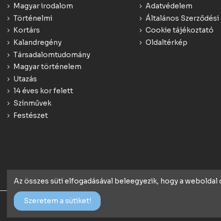
Magyar irodalom
Adatvédelem
Történelmi
Általános Szerződési 
Kortárs
Cookie tájékoztató
Kalandregény
Oldaltérkép
Társadalomtudomány
Magyar történelem
Utazás
14 éves kor felett
Színművek
Festészet
Az összes süti elfogadásával beleegyezik, hogy a weboldal
Szeretem a sütiket!
© 2018 Minden jog fenntartva - konyv.de | Webáruház rendsze
Webstartconsulting.hu