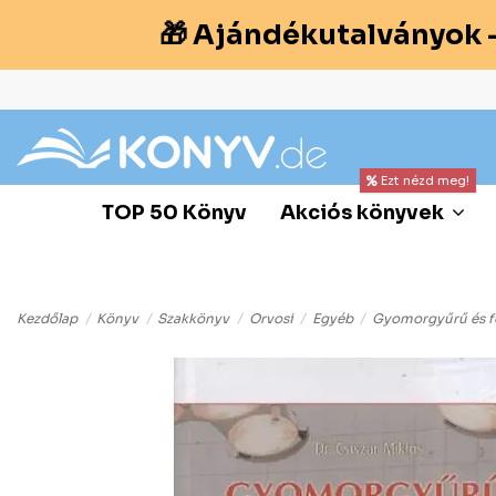
🎁 Ajándékutalványok 
Ezt nézd meg!
TOP 50 Könyv
Akciós könyvek
Kezdőlap
Könyv
Szakkönyv
Orvosi
Egyéb
Gyomorgyűrű és fo