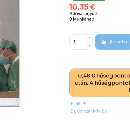
10,35 €
Adóval együtt
8 Munkanap
Kosárba
0,48 € hűségponto
után. A hűségpontok
Dr. Csiszár Miklós