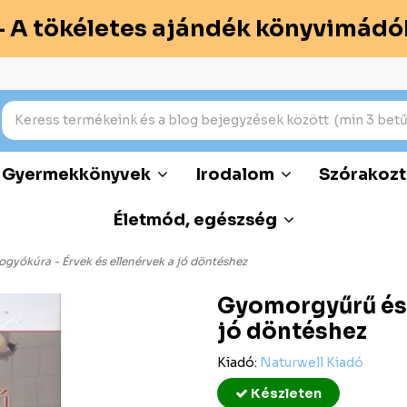
– A tökéletes ajándék könyvimádó
Gyermekkönyvek
Irodalom
Szórakozt
Életmód, egészség
gyókúra - Érvek és ellenérvek a jó döntéshez
Gyomorgyűrű és f
jó döntéshez
Kiadó:
Naturwell Kiadó
Készleten