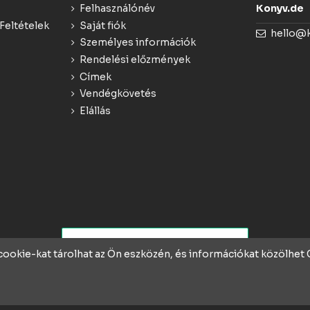
Felhasználónév
Konyv.de
Feltételek
Saját fiók
hello@
Személyes információk
Rendelési előzmények
Címek
Vendégkövetés
Elállás
 cookie-kat tárolhat az Ön eszközén, és információkat közölhe
rek ❤️-vel és szakértelmmel