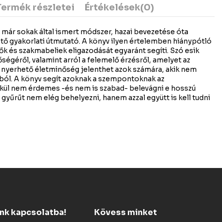
Termék részletei
Értékelések
(0)
ár sokak által ismert módszer, hazai bevezetése óta
ő gyakorlati útmutató. A könyv ilyen értelemben hiánypótló
k és szakmabeliek eligazodását egyaránt segíti. Szó esik
égéről, valamint arról a felemelő érzésről, amelyet az
 nyerhető életminőség jelenthet azok számára, akik nem
gából. A könyv segít azoknak a szempontoknak az
kül nem érdemes -és nem is szabad- belevágni e hosszú
 gyűrűt nem elég behelyezni, hanem azzal együtt is kell tudni
ünk kapcsolatba!
Kövess minket