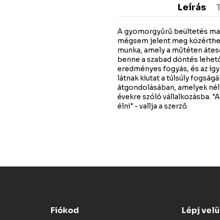
Leírás
A gyomorgyűrű beültetés ma m
mégsem jelent meg közérthet
munka, amely a műtéten áteső
benne a szabad döntés lehetős
eredményes fogyás, és az így
látnak kiutat a túlsúly fogsá
átgondolásában, amelyek nél
évekre szóló vállalkozásba. "A
élni" - vallja a szerző.
Fiókod
Lépj vel