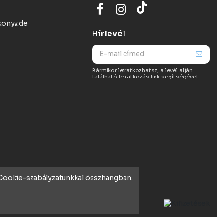
konyv.de
Hírlevél
Bármikor leiratkozhatsz, a levél alján
található leiratkozás link segítségével.
t Cookie-szabályzatunkkal összhangban.