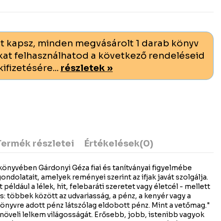
t kapsz, minden megvásárolt 1 darab könyv
at felhasználhatod a következő rendeléseid
kifizetésére...
részletek »
Termék részletei
Értékelések
(0)
könyvében Gárdonyi Géza fiai és tanítványai figyelmébe
gondolatait, amelyek reményei szerint az ifjak javát szolgálja.
ldául a lélek, hit, felebaráti szeretet vagy életcél - mellett
s: többek között az udvariasság, a pénz, a kenyér vagy a
önyvre adott pénz látszólag eldobott pénz. Mint a vetőmag."
növeli lelkem világosságát. Erősebb, jobb, istenibb vagyok