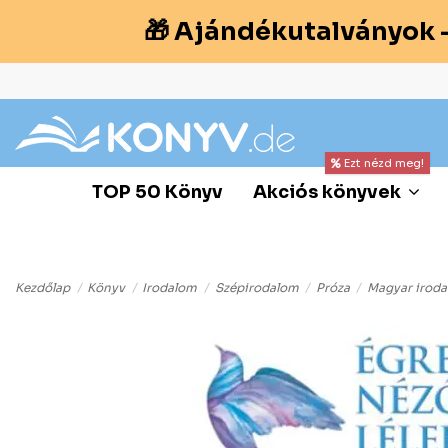
🎁 Ajándékutalványok 
Ezt nézd meg!
TOP 50 Könyv
Akciós könyvek
Kezdőlap
Könyv
Irodalom
Szépirodalom
Próza
Magyar irod