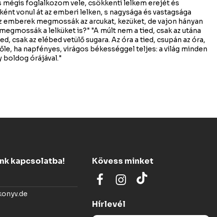
s mégis foglalkozom vele, csökkenti lelkem erejét és
őként vonul át az emberi lelken, s nagysága és vastagsága
"Az emberek megmossák az arcukat, kezüket, de vajon hányan
egmossák a lelküket is?" "A múlt nem a tied, csak az utána
ed, csak az elébed vetülő sugara. Az óra a tied, csupán az óra,
őle, ha napfényes, virágos békességgel teljes: a világ minden
y boldog órájával."
ünk kapcsolatba!
Kövess minket
konyv.de
Hírlevél