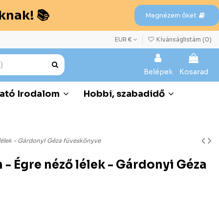
knak! 📚
Megnézem őket
EUR €
Kívánságlistám (
0
)
Belépek
Kosarad
ató Irodalom
Hobbi, szabadidő
lélek - Gárdonyi Géza füveskönyve
 - Égre néző lélek - Gárdonyi Géza