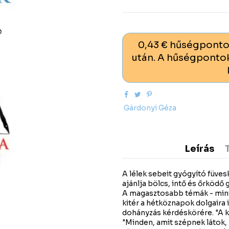
0,43 € hűségponto
után. A hűségpontok
Gárdonyi Géza
Leírás
A lélek sebeit gyógyító füves
ajánlja bölcs, intő és őrködő 
A magasztosabb témák - mint pé
kitér a hétköznapok dolgaira i
dohányzás kérdéskörére. "A k
"Minden, amit szépnek látok, 