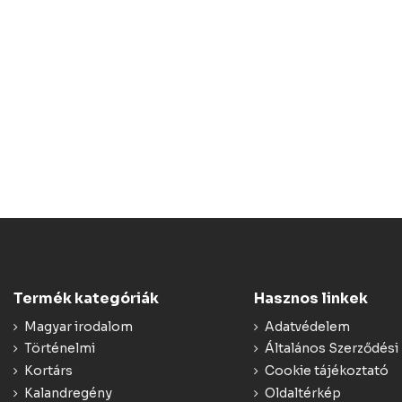
Termék kategóriák
Hasznos linkek
Magyar irodalom
Adatvédelem
Történelmi
Általános Szerződési 
Kortárs
Cookie tájékoztató
Kalandregény
Oldaltérkép