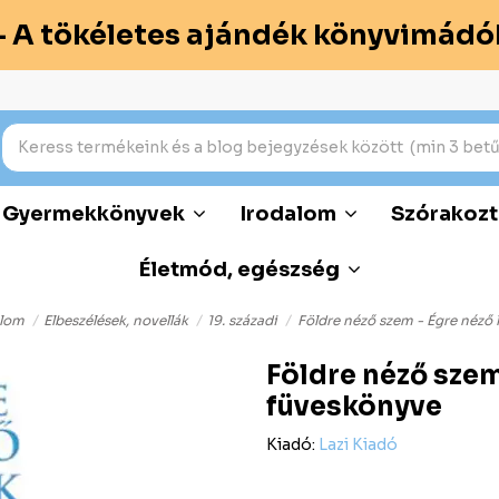
– A tökéletes ajándék könyvimádó
Gyermekkönyvek
Irodalom
Szórakozt
Életmód, egészség
alom
Elbeszélések, novellák
19. századi
Földre néző szem - Égre néző 
Földre néző szem
füveskönyve
Kiadó:
Lazi Kiadó