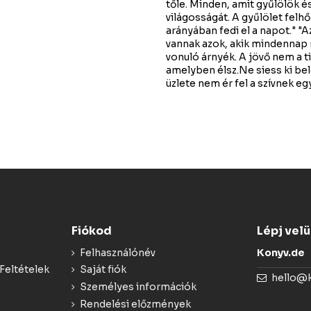
tőle. Minden, amit gyűlölök é
világosságát. A gyűlölet felh
arányában fedi el a napot." 
vannak azok, akik mindennap m
vonuló árnyék. A jövő nem a ti
amelyben élsz.Ne siess ki bel
üzlete nem ér fel a szívnek eg
Fiókod
Lépj vel
Felhasználónév
Konyv.de
Feltételek
Saját fiók
hello@
Személyes információk
Rendelési előzmények