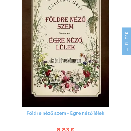
R
F
I
L
T
E
Földre néző szem - Égre néző lélek
8,83 €