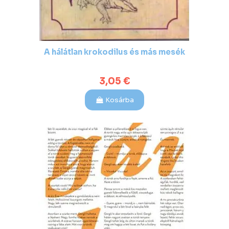
A hálátlan krokodilus és más mesék
3,05 €
Kosárba