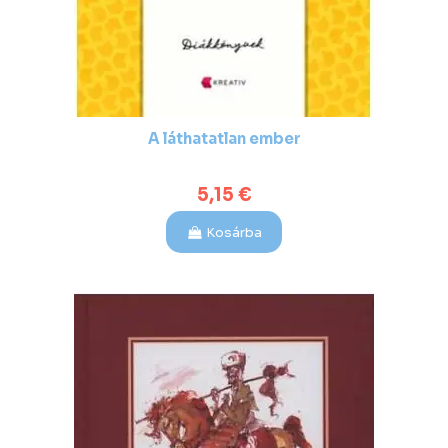
A láthatatlan ember
5,15 €
Kosárba