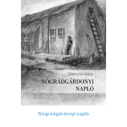
Nógrádgárdonyi napló