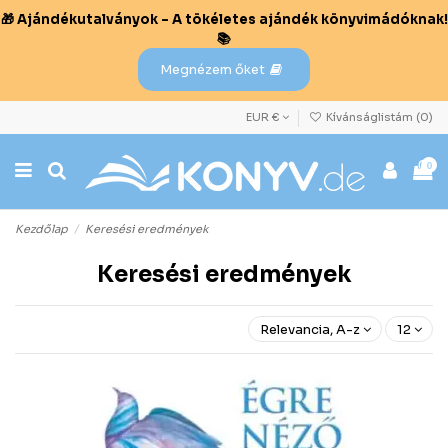
🎁 Ajándékutalványok – A tökéletes ajándék könyvimádóknak!
📚
Megnézem őket
EUR €
Kívánságlistám (
0
)
0
Kezdőlap
Keresési eredmények
Keresési eredmények
Relevancia, A-z
12