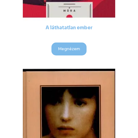
A láthatatlan ember
Megnézem