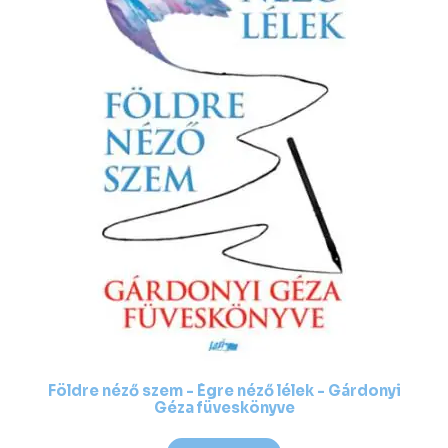
Földre néző szem - Égre néző lélek - Gárdonyi
Géza füveskönyve