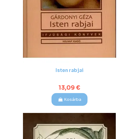
Isten rabjai
13,09 €
Kosárba