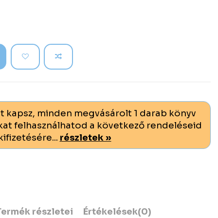
t kapsz, minden megvásárolt 1 darab könyv
at felhasználhatod a következő rendeléseid
kifizetésére...
részletek »
Termék részletei
Értékelések
(0)