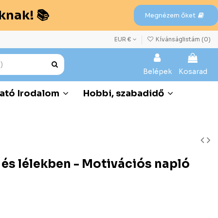
knak! 📚
Megnézem őket
EUR €
Kívánságlistám (
0
)
Belépek
Kosarad
ató Irodalom
Hobbi, szabadidő
és lélekben - Motivációs napló