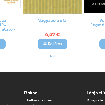
k az
Nagyapó tréfái
Ve
l? -
legmél
mutató +
 mesék
4,57 €
a
Kosárba
Fiókod
Lépj vel
Felhasználónév
Konyv.de