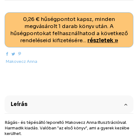
0,26 € hűségpontot kapsz, minden
megvásárolt 1 darab könyv után. A
hűségpontokat felhasználhatod a következő
rendeléseid kifizetésére...
részletek »
Makovecz Anna
Leírás
Rágás- és tépésálló leporelló Makovecz Anna illusztrációival.
Harmadik kiadás. Valóban "az első könyv", ami a gyerek kezébe
kerülhet.