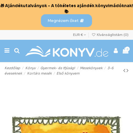
🎁 Ajándékutalványok – A tökéletes ajándék könyvimádóknak!
📚
Megnézem őket
EUR €
Kívánságlistám (
0
)
0
Kezdőlap
Könyv
Gyermek- és ifjúsági
Mesekönyvek
3-6
éveseknek
Kortárs mesék
Első könyvem