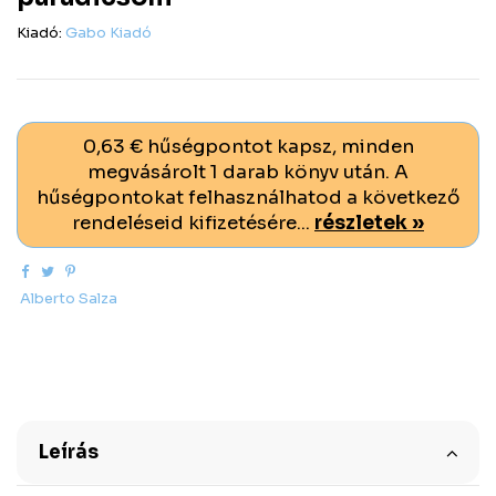
Kiadó:
Gabo Kiadó
0,63 € hűségpontot kapsz, minden
megvásárolt 1 darab könyv után. A
hűségpontokat felhasználhatod a következő
rendeléseid kifizetésére...
részletek »
Alberto Salza
Leírás