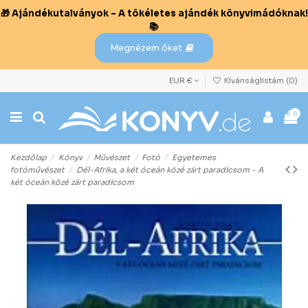
🎁 Ajándékutalványok – A tökéletes ajándék könyvimádóknak!
📚
Megnézem őket
EUR €
Kívánságlistám (
0
)
0
Kezdőlap
Könyv
Művészet
Fotó
Egyetemes
fotóművészet
Dél-Afrika, a két óceán közé zárt paradicsom - A
két óceán közé zárt paradicsom