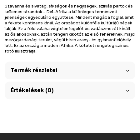
Szavanna és sivatag, síkságok és hegységek, sziklás partok és
kellemes strandok - Dél-Afrika a különleges természeti
jelenségek egyedülálló együttese. Mindent magába foglal, amit
a fekete kontinens kínál. Az országot különféle kultúrájú népek
lakják. Ez a föld valaha végtelen legelőt és vadászmezőt kínált
az őslakosoknak, aztán tengeri kikötőt az első fehéreknek, majd
mezőgazdasági terület, végül híres arany- és gyémántlelőhely
lett. Ez az ország a modern Afrika. A kötetet rengeteg színes
fotó illusztrálja.
Termék részletei
Értékelések (0)