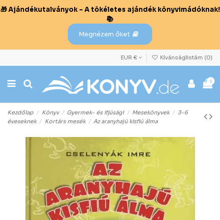
🎁 Ajándékutalványok – A tökéletes ajándék könyvimádóknak!
📚
Megnézem őket
EUR €
Kívánságlistám (
0
)
0
Kezdőlap
Könyv
Gyermek- és ifjúsági
Mesekönyvek
3-6
éveseknek
Kortárs mesék
Az aranyhajú kisfiú álma