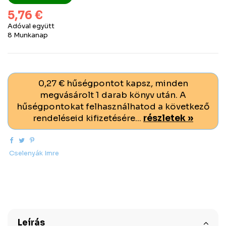
5,76 €
Adóval együtt
8 Munkanap
0,27 € hűségpontot kapsz, minden
megvásárolt 1 darab könyv után. A
hűségpontokat felhasználhatod a következő
rendeléseid kifizetésére...
részletek »
Cselenyák Imre
Leírás