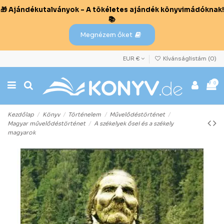
🎁 Ajándékutalványok – A tökéletes ajándék könyvimádóknak!
📚
Megnézem őket
EUR €
Kívánságlistám (
0
)
0
Kezdőlap
Könyv
Történelem
Művelődéstörténet
Magyar művelődéstörténet
A székelyek ősei és a székely
magyarok