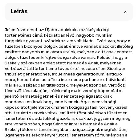
Leírás
Jelen füzetemet az: Újabb adalékok a székelyek régi
történetéhez című, kéziratban lévő, nagyobb munkám
függeléke gyanánt szándékoztam volt kiadni. Ezért van, hogy e
füzetben bizonyos dolgok csak érintve vannak s azokat illetőleg
említett nagyobb munkámra utalok, melyben az itt csak érintett
dolgok tüzetesen kifejtve és igazolva vannak. Például, hogy a
Székely székekben emlegetett Nemek és Ágak, melyeknek
Verbőczi által történt eme téves értelmezése ellen: Siculi per
tribus et generationes, a'que lineas generationum, antiquo
more, hereditates ac officia inter sese partiuntur et dividunt,
már a 16. században tiltakoztak, melyeket azonban, Verbőczi
téves állítása alapján, íróink még ma is vérségi kapcsolatot
jelentő nemzetségeknek és nemzetségi ágazatoknak
mondanak és írnak hogy eme Nemek-Ágak nem vérségi
kapcsolatot jelentettek, hanem közigazgatási, törvénykezési
stb. területi szervek voltak, említett főmunkámban tüzetesen
ismertetem és adatokkal igazolom; csak azt jegyzem még meg
erre vonatkozóan, hogy Sándor Imre is Nemek és Ágak a
Székelyföldön c. tanulmányában, az igazságnak megfelelően,
ugyanerre az eredményre jutott. Ismertetem főmunkámban a