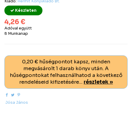
Kiadó:
Hermit Könyvkiadó Bt.
Készleten
4,26 €
Adóval együtt
8 Munkanap
0,20 € hűségpontot kapsz, minden
megvásárolt 1 darab könyv után. A
hűségpontokat felhasználhatod a következő
rendeléseid kifizetésére...
részletek »
Jósa János