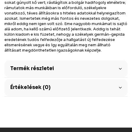
sokat gúnyolt kő vert; rávilágítok a bolgár hadifogoly elméletre;
rámutatok más munkákban is előforduló, székelyekre
vonatkozó, téves állításokra s hiteles adatokkal helyreigazítom
azokat. Ismertetek még más fontos és nevezetes dolgokat,
mikről eddig nem igen volt szó. Eme nagyobb munkámat is sajtó
alá adom, ha kellő számú előfizető jelentkezik. Addig is tehát
külön kiadom e kis füzetet, nehogy a székelyek germán-gepida
eredetének tudós felfedezője a hallgatást új felfedezése
elismerésének vegye és így egyáltalán meg nem állható
állításait megdönthetetlen igazságoknak képzelje.
Termék részletei
Értékelések (0)