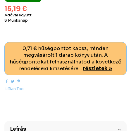
15,19 €
Adóval együtt
8 Munkanap
0,71 € hűségpontot kapsz, minden
megvásárolt 1 darab könyv után. A
hűségpontokat felhasználhatod a következő
rendeléseid kifizetésére...
részletek »
Lillian Too
Leírás