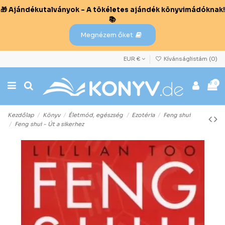
🎁 Ajándékutalványok – A tökéletes ajándék könyvimádóknak!
📚
Megnézem őket
EUR €
Kívánságlistám (
0
)
0
Kezdőlap
Könyv
Életmód, egészség
Ezotéria
Feng shui
Feng shui - Út a sikerhez