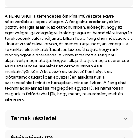
A FENG SHUI, a térrendezés ősi kínai művészete egyre
népszerűbb az egész világon. A feng shui eredményeként
pozitív energia áramlik az otthonunkban, elősegíti, hogy az
egészségre, gazdagságra, boldogságra és harmóniára irányuló
törekvéseink valóra váljanak. Lillian Too a feng shui módszereit a
kínai asztrológiával ötvözi, és megmutatja, hogyan vehetjük a
kezünkbe életünk alakítását, és biztosíthatjuk, hogy ránk
mosolyogjon a szerencse. A könyv ismerteti a feng shui
alapelveit; megmutatja, hogyan állapíthatjuk meg a szerencse
és balszerencse jelenlétét az otthonunkban és a
munkahelyünkön. A kedvező és kedvezőtlen helyek és
időtartamok tudatában egyszerűen alakíthatjuk a
szerencsénket minden hónapban, minden évben. A feng shui-
technikák alkalmazása meglepően egyszerű, és hamarosan
magunk is felfedezhetjük, hogy mennyire eredményesek és
sikeresek.
Termék részletei