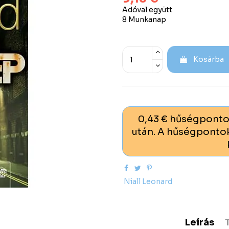
Adóval együtt
8 Munkanap
Kosárba
0,43 € hűségponto
után. A hűségpontok
Niall Leonard
Leírás