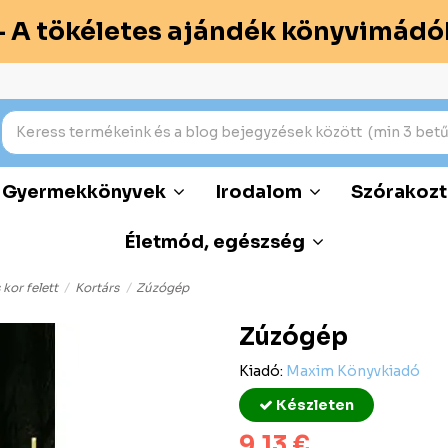
– A tökéletes ajándék könyvimádó
Gyermekkönyvek
Irodalom
Szórakozt
Életmód, egészség
 kor felett
Kortárs
Zúzógép
Zúzógép
Kiadó:
Maxim Könyvkiadó
Készleten
9,13 €