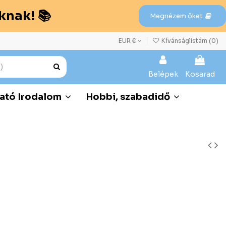
knak! 📚
Megnézem őket
EUR €
Kívánságlistám (
0
)
Belépek
Kosarad
ató Irodalom
Hobbi, szabadidő