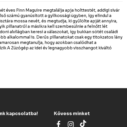
ét éves Finn Maguire megtalálja apja holttestét, addigi sivár
 első számú gyanúsított a gyilkossági ügyben, így elindul a
isztára mossa nevét, és megtudja, ki gyűlölte apját annyira,
k pillanatról a másikra kell szembesülnie a felnőtt lét
ndoni alvilágban keresi a válaszokat, így bukkan sötét családi
több alkalommal is. Derűs pillanatokat csak egy titokzatos lány
amarosan megtanulja, hogy azokban csalódhat a
ik A Zúzógép az idei év legnagyobb visszhangot kiváltó
ünk kapcsolatba!
Kövess minket