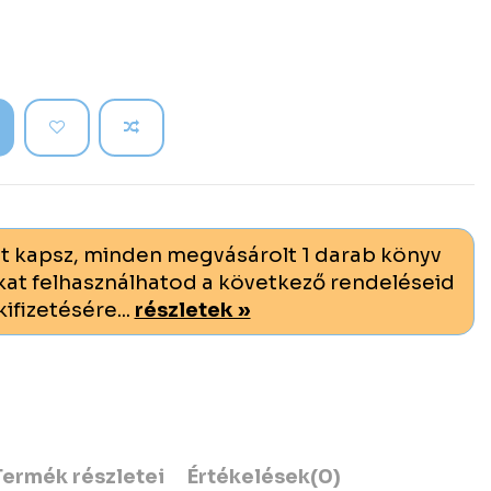
t kapsz, minden megvásárolt 1 darab könyv
at felhasználhatod a következő rendeléseid
kifizetésére...
részletek »
Termék részletei
Értékelések
(0)