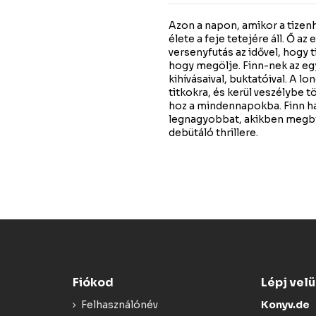
Azon a napon, amikor a tizenh
élete a feje tetejére áll. Ő az
versenyfutás az idővel, hogy t
hogy megölje. Finn-nek az egyi
kihívásaival, buktatóival. A lo
titkokra, és kerül veszélybe 
hoz a mindennapokba. Finn h
legnagyobbat, akikben megbíz
debütáló thrillere.
Fiókod
Lépj vel
Felhasználónév
Konyv.de