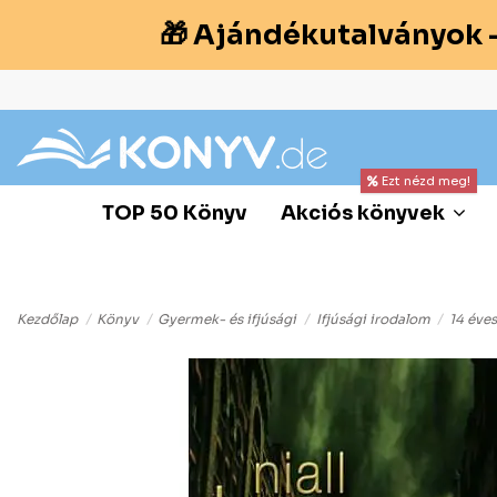
🎁 Ajándékutalványok 
Ezt nézd meg!
TOP 50 Könyv
Akciós könyvek
Kezdőlap
Könyv
Gyermek- és ifjúsági
Ifjúsági irodalom
14 éves