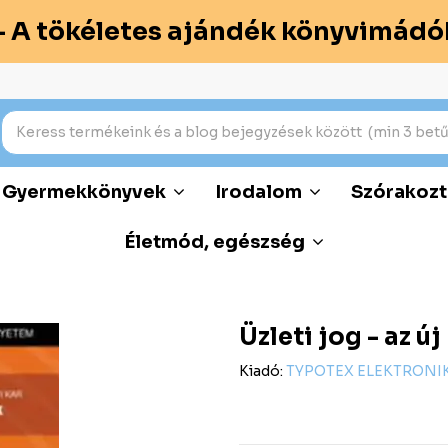
– A tökéletes ajándék könyvimádó
Gyermekkönyvek
Irodalom
Szórakozt
Életmód, egészség
Üzleti jog - az 
Kiadó:
TYPOTEX ELEKTRONI