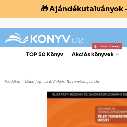
🎁 Ajándékutalványok 
Ezt nézd meg!
TOP 50 Könyv
Akciós könyvek
Kezdőlap
Üzleti jog - az új Polgári Törvénykönyv után