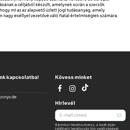
tásának a céljából készült, amelynek során a szerzők
hogy mi az az alapvető üzleti jogi tudásanyag, amely
n nagy eséllyel vezetővé váló fiatal értelmiségiek számára.
ünk kapcsolatba!
Kövess minket
konyv.de
Hírlevél
Bármikor leiratkozhatsz, a levél alján
található leiratkozás link segítségével.