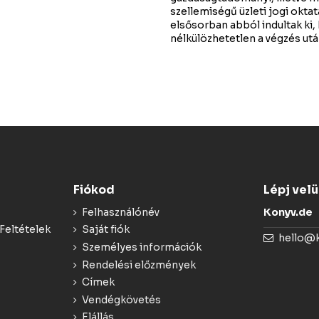
szellemiségű üzleti jogi okta
elsősorban abból indultak ki, 
nélkülözhetetlen a végzés utá
Fiókod
Lépj vel
Felhasználónév
Konyv.de
Feltételek
Saját fiók
hello@
Személyes információk
Rendelési előzmények
Címek
Vendégkövetés
Elállás