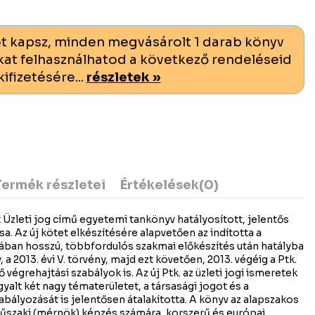
t kapsz, minden megvásárolt 1 darab könyv
at felhasználhatod a következő rendeléseid
kifizetésére...
részletek »
Termék részletei
Értékelések
(0)
 Üzleti jog című egyetemi tankönyv hatályosított, jelentős
. Az új kötet elkészítésére alapvetően az indította a
ában hosszú, többfordulós szakmai előkészítés után hatályba
 a 2013. évi V. törvény, majd ezt követően, 2013. végéig a Ptk.
égrehajtási szabályok is. Az új Ptk. az üzleti jogi ismeretek
lt két nagy tématerületet, a társasági jogot és a
ályozását is jelentősen átalakította. A könyv az alapszakos
űszaki (mérnök) képzés számára, korszerű és európai