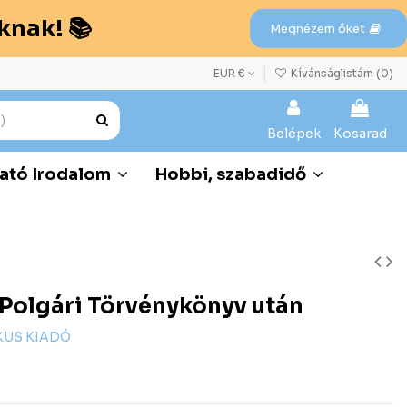
knak! 📚
Megnézem őket
EUR €
Kívánságlistám (
0
)
Belépek
Kosarad
ató Irodalom
Hobbi, szabadidő
új Polgári Törvénykönyv után
KUS KIADÓ