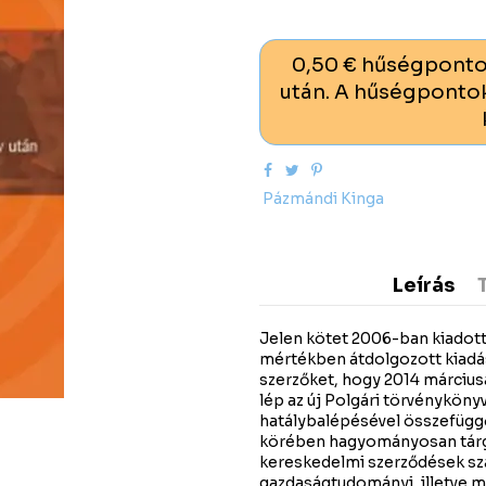
0,50 € hűségponto
után. A hűségpontok
Pázmándi Kinga
Leírás
Jelen kötet 2006-ban kiadott
mértékben átdolgozott kiadása
szerzőket, hogy 2014 március
lép az új Polgári törvénykönyv,
hatálybalépésével összefüggő v
körében hagyományosan tárgya
kereskedelmi szerződések szab
gazdaságtudományi, illetve m