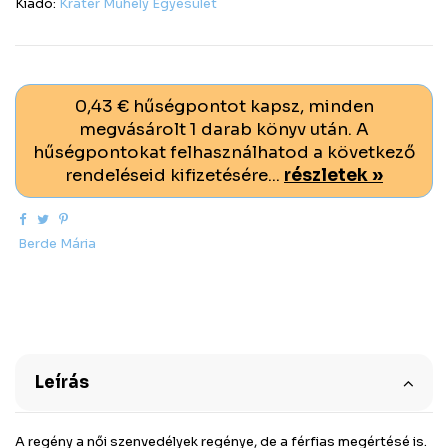
Kiadó:
Kráter Műhely Egyesület
0,43 € hűségpontot kapsz, minden
megvásárolt 1 darab könyv után. A
hűségpontokat felhasználhatod a következő
rendeléseid kifizetésére...
részletek »
Berde Mária
Leírás
A regény a női szenvedélyek regénye, de a férfias megértésé is.