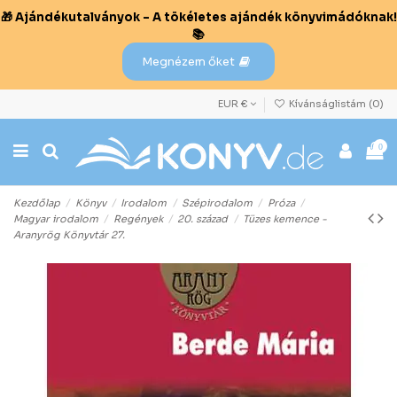
🎁 Ajándékutalványok – A tökéletes ajándék könyvimádóknak!
📚
Megnézem őket
EUR €
Kívánságlistám (
0
)
0
Kezdőlap
Könyv
Irodalom
Szépirodalom
Próza
Magyar irodalom
Regények
20. század
Tüzes kemence -
Aranyrög Könyvtár 27.