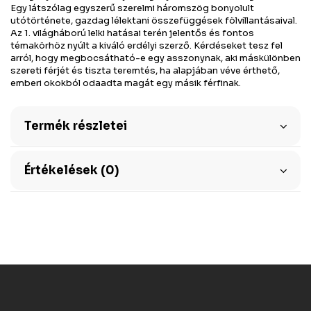
Egy látszólag egyszerű szerelmi háromszög bonyolult
utótörténete, gazdag lélektani összefüggések fölvillantásaival.
Az 1. világháború lelki hatásai terén jelentős és fontos
témakörhöz nyúlt a kiváló erdélyi szerző. Kérdéseket tesz fel
arról, hogy megbocsátható-e egy asszonynak, aki máskülönben
szereti férjét és tiszta teremtés, ha alapjában véve érthető,
emberi okokból odaadta magát egy másik férfinak.
Termék részletei
Értékelések (0)