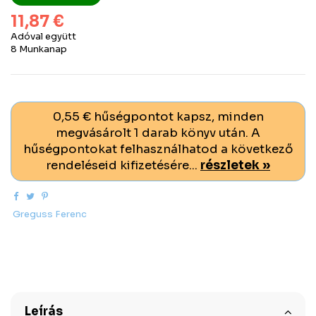
11,87 €
Adóval együtt
8 Munkanap
0,55 € hűségpontot kapsz, minden
megvásárolt 1 darab könyv után. A
hűségpontokat felhasználhatod a következő
rendeléseid kifizetésére...
részletek »
Greguss Ferenc
Leírás