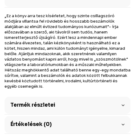
„Ez a könyv arra tesz kísérletet, hogy szinte csillagszóró
módjára villantsa fel rövidebb és hosszabb beszámolók
alakjában az elmúlt évtized tudományos kuriózumait”– írja
előszavában a szerző, aki távolról sem tudós, hanem
ismeretterjesztő újságíró. Ezért lesz a mindennapi ember
számára élvezetes, talán kézikönyvként is használható ez a
kötet, hiszen mindaz, ami külön tudományt igényelne, kimarad
belőle. Ajánljuk mindazoknak, akik szeretnének valamilyen
vázlatos benyomást kapni arról, hogy mivel is „szöszmötölnek”
világszerte a laboratóriumokban és a műszaki műhelyekben.
Hétszáz meghökkentő adat található benne egy-egy mondatba
sűrítve, valamint a beszámolók és adatok között felbukkannak
kevésbé köztudott történelmi, irodalmi, kultúrtörténeti és
egyéb csemegék is.
Termék részletei
Értékelések (0)