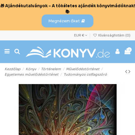
🎁 Ajándékutalványok – A tökéletes ajándék könyvimádóknak!
📚
Megnézem őket
EUR €
Kívánságlistám (
0
)
0
Kezdőlap
Könyv
Történelem
Művelődéstörténet
Egyetemes művelődéstörténet
Tudományos csillagszóró