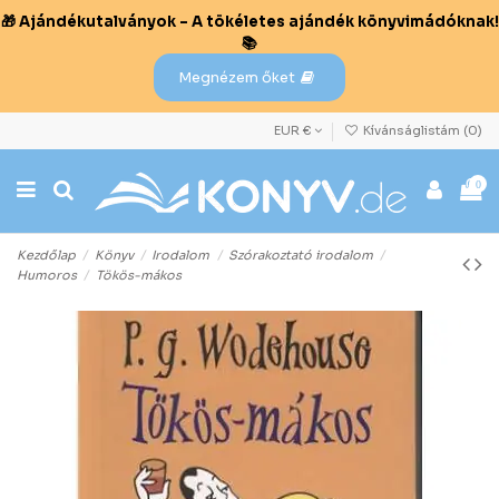
🎁 Ajándékutalványok – A tökéletes ajándék könyvimádóknak!
📚
Megnézem őket
EUR €
Kívánságlistám (
0
)
0
Kezdőlap
Könyv
Irodalom
Szórakoztató irodalom
Humoros
Tökös-mákos