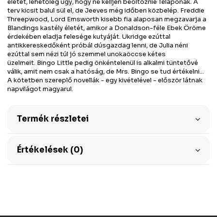
életét, lehetőleg úgy, hogy ne kelljen beöltöznie Télapónak. A
terv kicsit balul sül el, de Jeeves még időben közbelép. Freddie
Threepwood, Lord Emsworth kisebb fia alaposan megzavarja a
Blandings kastély életét, amikor a Donaldson-féle Ebek Öröme
érdekében eladja felesége kutyáját. Ukridge ezúttal
antikkereskedőként próbál dúsgazdag lenni, de Julia néni
ezúttal sem nézi túl jó szemmel unokaöccse kétes
üzelmeit. Bingo Little pedig önkéntelenül is alkalmi tüntetővé
válik, amit nem csak a hatóság, de Mrs. Bingo se tud értékelni...
A kötetben szereplő novellák - egy kivételével - először látnak
napvilágot magyarul.
Termék részletei
Értékelések (0)