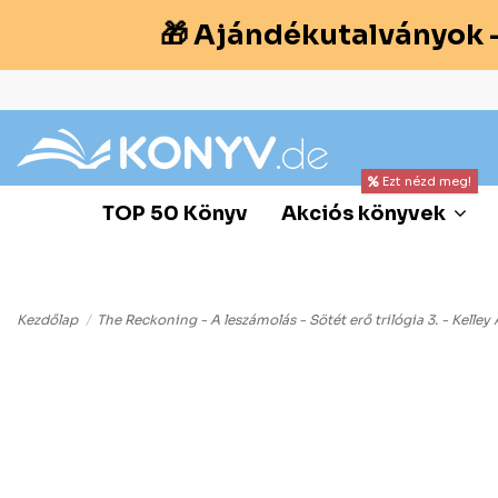
🎁 Ajándékutalványok 
Ezt nézd meg!
TOP 50 Könyv
Akciós könyvek
Kezdőlap
The Reckoning - A leszámolás - Sötét erő trilógia 3. - Kelle