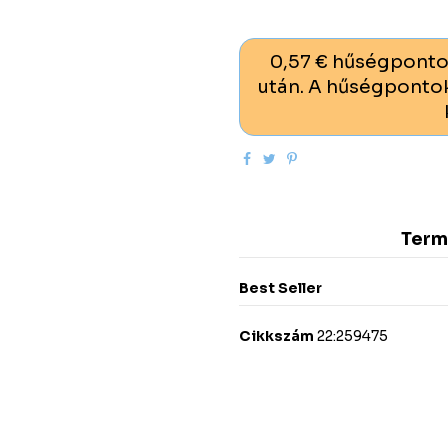
0,57 € hűségponto
után. A hűségpontok
Term
Best Seller
Cikkszám
22:259475