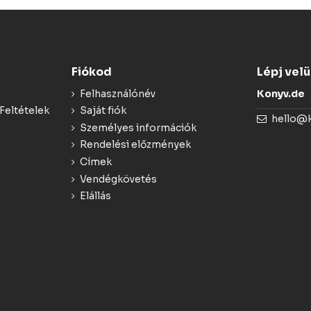
Fiókod
Lépj vel
Felhasználónév
Konyv.de
Feltételek
Saját fiók
hello@
Személyes információk
Rendelési előzmények
Címek
Vendégkövetés
Elállás