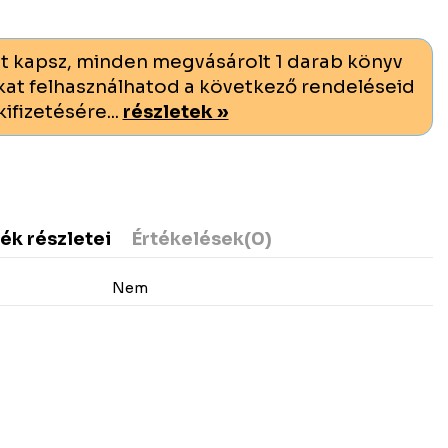
t kapsz, minden megvásárolt 1 darab könyv
at felhasználhatod a következő rendeléseid
kifizetésére...
részletek »
ék részletei
Értékelések
(0)
Nem