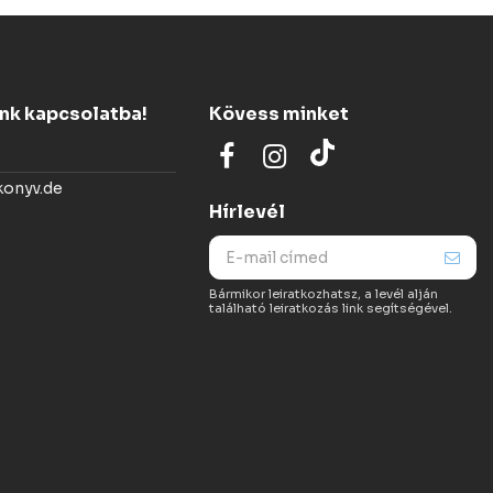
ünk kapcsolatba!
Kövess minket
konyv.de
Hírlevél
Bármikor leiratkozhatsz, a levél alján
található leiratkozás link segítségével.