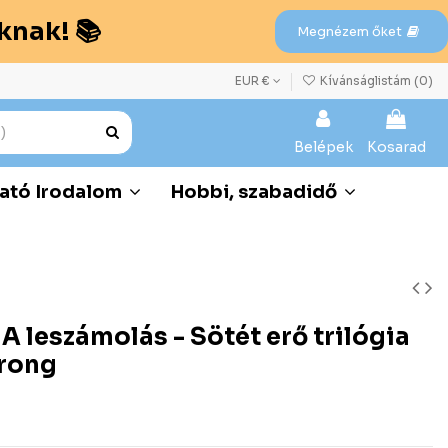
knak! 📚
Megnézem őket
EUR €
Kívánságlistám (
0
)
Belépek
Kosarad
ató Irodalom
Hobbi, szabadidő
A leszámolás - Sötét erő trilógia
trong