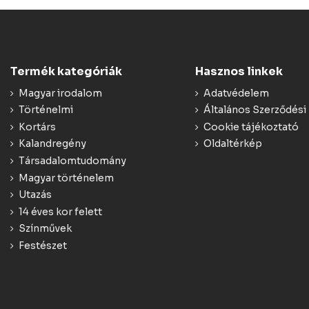
Termék kategóriák
Hasznos linkek
Magyar irodalom
Adatvédelem
Történelmi
Általános Szerződési 
Kortárs
Cookie tájékoztató
Kalandregény
Oldaltérkép
Társadalomtudomány
Magyar történelem
Utazás
14 éves kor felett
Színművek
Festészet