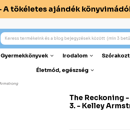
– A tökéletes ajándék könyvimádó
Gyermekkönyvek
Irodalom
Szórakozt
Életmód, egészség
y Armstrong
The Reckoning - 
3. - Kelley Arms