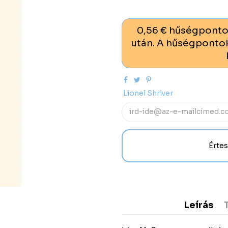
0,56 € hűségponto
után. A hűségpontok
Lionel Shriver
Leírás