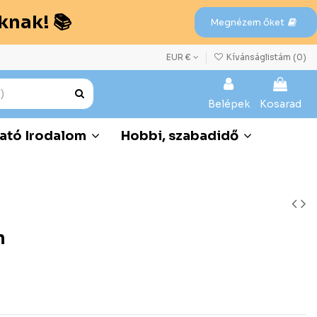
knak! 📚
Megnézem őket
EUR €
Kívánságlistám (
0
)
Belépek
Kosarad
ató Irodalom
Hobbi, szabadidő
n