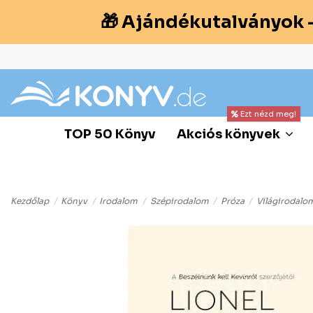
🎁 Ajándékutalványok 
Ezt nézd meg!
TOP 50 Könyv
Akciós könyvek
Kezdőlap
Könyv
Irodalom
Szépirodalom
Próza
Világirodalo