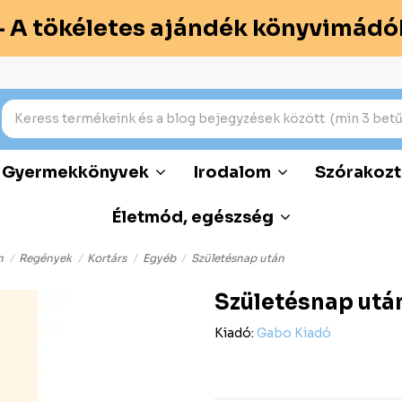
– A tökéletes ajándék könyvimádó
Gyermekkönyvek
Irodalom
Szórakozt
Életmód, egészség
m
Regények
Kortárs
Egyéb
Születésnap után
Születésnap utá
Kiadó:
Gabo Kiadó