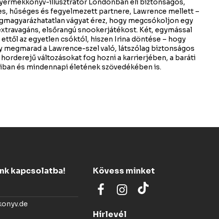
gyermekkönyv-illusztrátor Londonban éli biztonságos,
s, hűséges és fegyelmezett partnere, Lawrence mellett –
gmagyarázhatatlan vágyat érez, hogy megcsókoljon egy
 extravagáns, elsőrangú snookerjátékost. Két, egymással
 ettől az egyetlen csóktól, hiszen Irina döntése – hogy
y megmarad a Lawrence-szel való, látszólag biztonságos
orderejű változásokat fog hozni a karrierjében, a baráti
aiban és mindennapi életének szövedékében is.
ünk kapcsolatba!
Kövess minket
konyv.de
Hírlevél