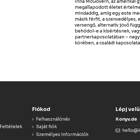
Irina McGovern, az amerikai 
megállapodott életet értelme
mindaddig, amíg egy este me
másik férfit, a szenvedélyes,
versengő, alternatív jövő függ
behódol-e a kísértésnek, vag
partnerkapcsolatában – nagy h
körében, a családi kapcsolat
Fiókod
Lépj vel
Felhasználónév
Konyv.de
Feltételek
Saját fiók
hello@
Személyes információk