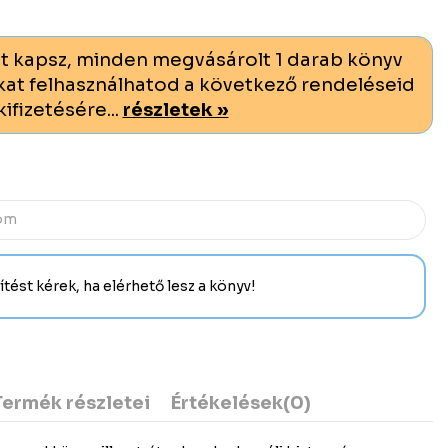
t kapsz, minden megvásárolt 1 darab könyv
at felhasználhatod a következő rendeléseid
kifizetésére...
részletek »
Termék részletei
Értékelések
(0)