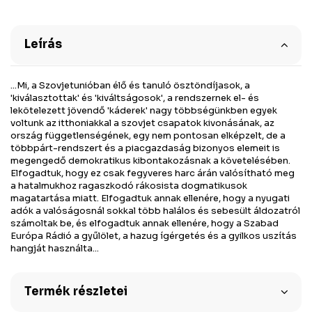
Leírás
...Mi, a Szovjetunióban élő és tanuló ösztöndíjasok, a
'kiválasztottak' és 'kiváltságosok', a rendszernek el- és
lekötelezett jövendő 'káderek' nagy többségünkben egyek
voltunk az itthoniakkal a szovjet csapatok kivonásának, az
ország függetlenségének, egy nem pontosan elképzelt, de a
többpárt-rendszert és a piacgazdaság bizonyos elemeit is
megengedő demokratikus kibontakozásnak a követelésében.
Elfogadtuk, hogy ez csak fegyveres harc árán valósítható meg
a hatalmukhoz ragaszkodó rákosista dogmatikusok
magatartása miatt. Elfogadtuk annak ellenére, hogy a nyugati
adók a valóságosnál sokkal több halálos és sebesült áldozatról
számoltak be, és elfogadtuk annak ellenére, hogy a Szabad
Európa Rádió a gyűlölet, a hazug ígérgetés és a gyilkos uszítás
hangját használta...
Termék részletei