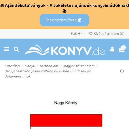
🎁 Ajándékutalványok – A tökéletes ajándék könyvimádóknak!
📚
Megnézem őket
EUR €
Kívánságlistám (
0
)
0
Kezdőlap
Könyv
Történelem
Magyar történelem
Szovjetösztöndíjasok voltunk 1956-ban - Emlékek és
dokumentumok