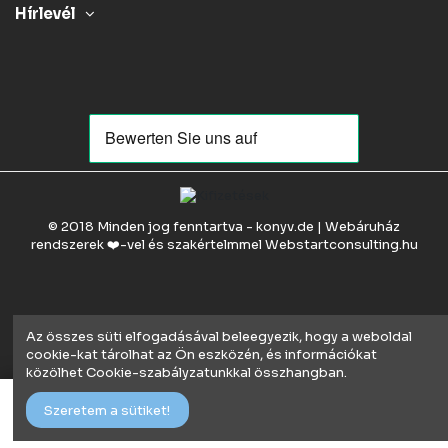
Hírlevél
© 2018 Minden jog fenntartva - konyv.de | Webáruház
rendszerek ❤️-vel és szakértelmmel
Webstartconsulting.hu
Az összes süti elfogadásával beleegyezik, hogy a weboldal
cookie-kat tárolhat az Ön eszközén, és információkat
közölhet Cookie-szabályzatunkkal összhangban.
Kosárba
Szeretem a sütiket!