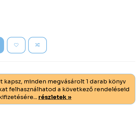
t kapsz, minden megvásárolt 1 darab könyv
at felhasználhatod a következő rendeléseid
kifizetésére...
részletek »