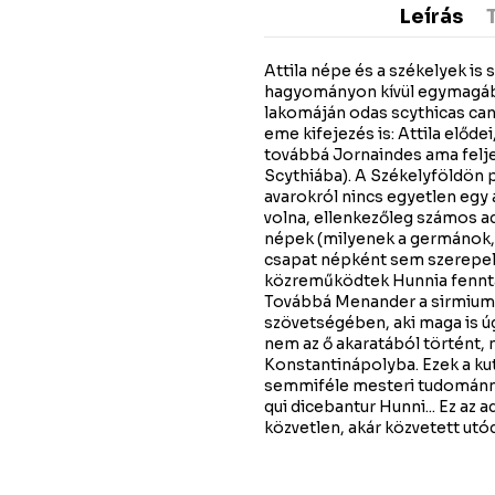
Leírás
Attila népe és a székelyek is 
hagyományon kívül egymagában
lakomáján odas scythicas can
eme kifejezés is: Attila előde
továbbá Jornaindes ama feljeg
Scythiába). A Székelyföldön 
avarokról nincs egyetlen egy 
volna, ellenkezőleg számos ad
népek (milyenek a germánok, 
csapat népként sem szerepelh
közreműködtek Hunnia fennta
Továbbá Menander a sirmiumi 
szövetségében, aki maga is úg
nem az ő akaratából történt, 
Konstantinápolyba. Ezek a kut
semmiféle mesteri tudománnya
qui dicebantur Hunni... Ez az 
közvetlen, akár közvetett utó