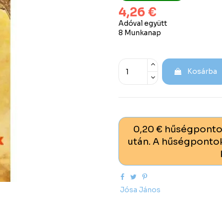
4,26 €
Adóval együtt
8 Munkanap
Kosárba
0,20 € hűségponto
után. A hűségpontok
Jósa János