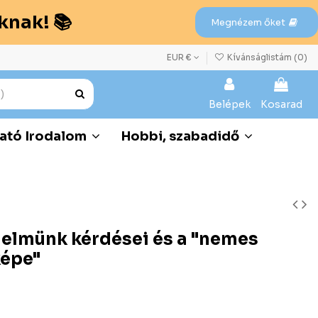
knak! 📚
Megnézem őket
EUR €
Kívánságlistám (
0
)
Belépek
Kosarad
ató Irodalom
Hobbi, szabadidő
nelmünk kérdései és a "nemes
képe"