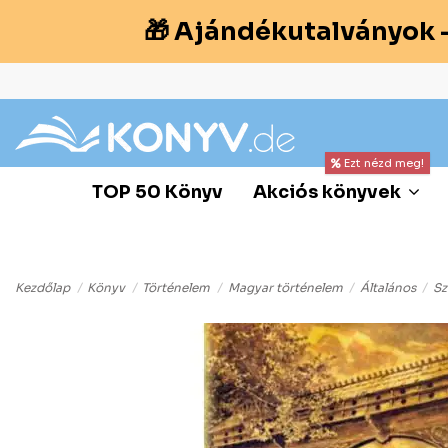
🎁 Ajándékutalványok 
Ezt nézd meg!
TOP 50 Könyv
Akciós könyvek
Kezdőlap
Könyv
Történelem
Magyar történelem
Általános
Sz