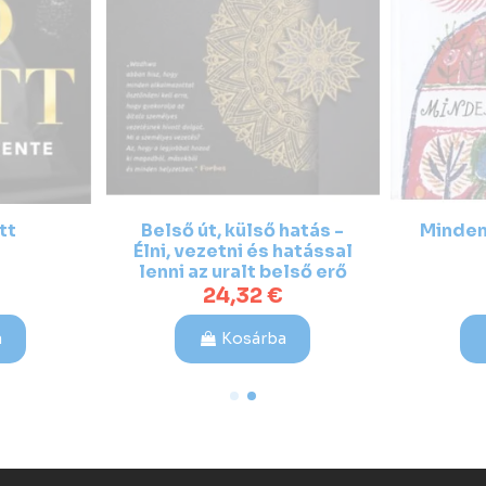
tt
Belső út, külső hatás -
Minden
Élni, vezetni és hatással
lenni az uralt belső erő
kiválóvá...
24,32 €
a
Kosárba