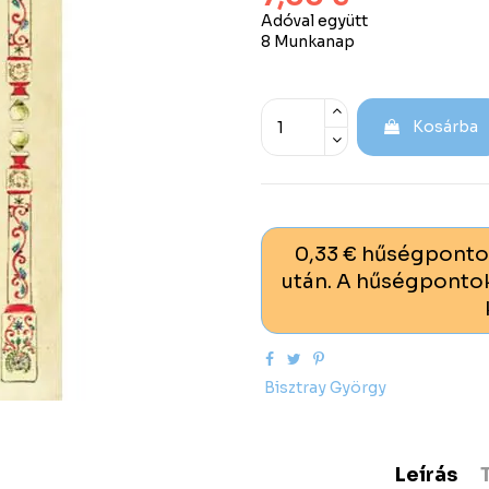
Adóval együtt
8 Munkanap
Kosárba
0,33 € hűségponto
után. A hűségpontok
Bisztray György
Leírás