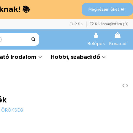
knak! 📚
Megnézem őket
EUR €
Kívánságlistám (
0
)
Belépek
Kosarad
ató Irodalom
Hobbi, szabadidő
ék
S ÖRÖKSÉG