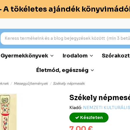
– A tökéletes ajándék könyvimádó
Gyermekkönyvek
Irodalom
Szórakozt
Életmód, egészség
eknek
Mesegyűjtemények
Székely népmesék
Székely népmes
Kiadó:
NEMZETI KULTURÁLI
Készleten
7,00 €