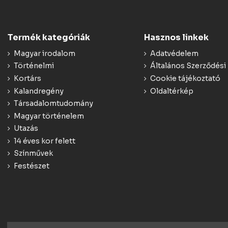
Termék kategóriák
Hasznos linkek
Magyar irodalom
Adatvédelem
Történelmi
Általános Szerződési 
Kortárs
Cookie tájékoztató
Kalandregény
Oldaltérkép
Társadalomtudomány
Magyar történelem
Utazás
14 éves kor felett
Színművek
Festészet