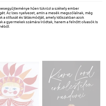
mesegyűjteménye hűen tükrözi a székely ember
ét. Az ízes nyelvezet, amin a mesék megszólalnak, még
k a stílusát és látásmódját, amely időszakban azok
k a gyermekek számára íródtak, hanem a felnőtt olvasók is
méből.