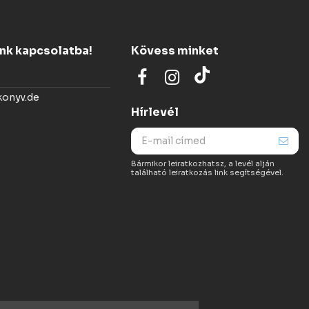
ünk kapcsolatba!
Kövess minket
konyv.de
Hírlevél
Bármikor leiratkozhatsz, a levél alján
található leiratkozás link segítségével.