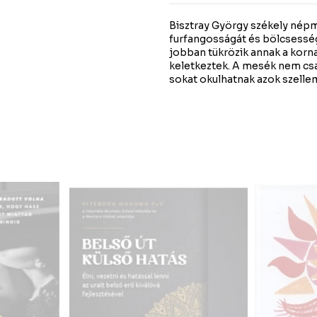
Bisztray György székely nép
furfangosságát és bölcsesség
jobban tükrözik annak a korna
keletkeztek. A mesék nem csa
sokat okulhatnak azok szelle