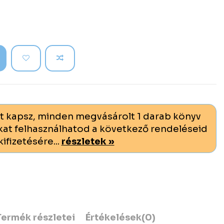
t kapsz, minden megvásárolt 1 darab könyv
at felhasználhatod a következő rendeléseid
kifizetésére...
részletek »
Termék részletei
Értékelések
(0)