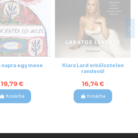
 napra egy mese
Kiara Lord erkölcstelen
randevúi
19,79 €
16,74 €
Kosárba
Kosárba