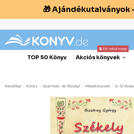
🎁 Ajándékutalványok 
Ezt nézd meg!
TOP 50 Könyv
Akciós könyvek
Kezdőlap
Könyv
Gyermek- és ifjúsági
Mesekönyvek
6-10 éves