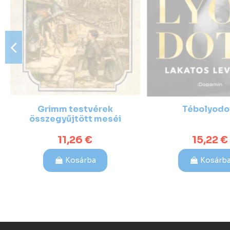
Grimm testvérek
Tébolyodo
összegyűjtött meséi
11,26 €
15,22 €
Kosárba
Kosárb