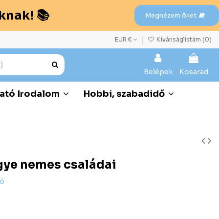
knak! 📚
Megnézem őket
EUR €
Kívánságlistám (
0
)
Belépek
Kosarad
ató Irodalom
Hobbi, szabadidő
gye nemes családai
dó