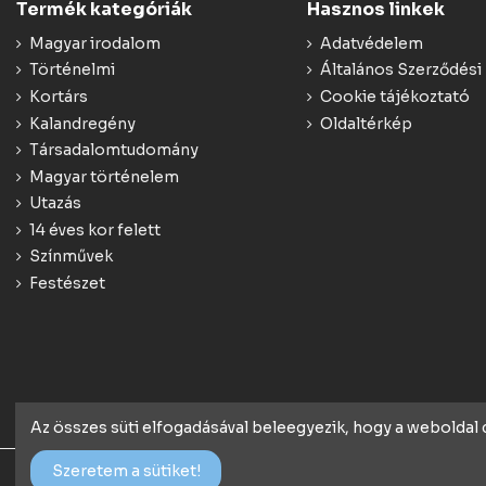
Termék kategóriák
Hasznos linkek
Magyar irodalom
Adatvédelem
Történelmi
Általános Szerződési 
Kortárs
Cookie tájékoztató
Kalandregény
Oldaltérkép
Társadalomtudomány
Magyar történelem
Utazás
14 éves kor felett
Színművek
Festészet
Az összes süti elfogadásával beleegyezik, hogy a weboldal
Szeretem a sütiket!
© 2018 Minden jog fenntartva - konyv.de | Webáruház rendsze