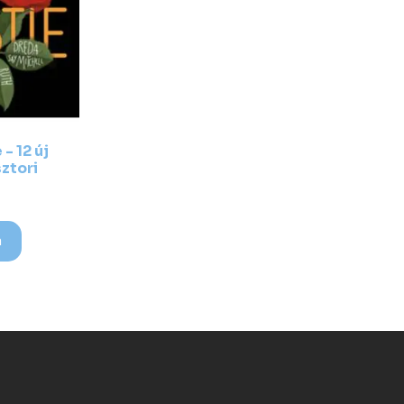
- 12 új
ztori
a