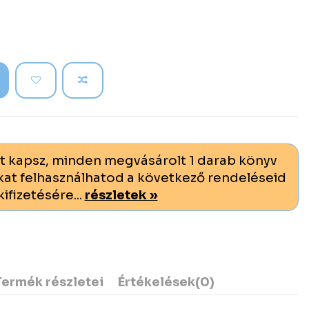
t kapsz, minden megvásárolt 1 darab könyv
at felhasználhatod a következő rendeléseid
kifizetésére...
részletek »
Termék részletei
Értékelések
(0)