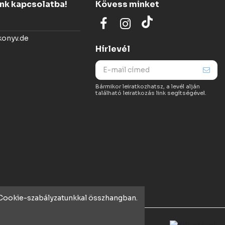
ünk kapcsolatba!
Kövess minket
konyv.de
Hírlevél
Bármikor leiratkozhatsz, a levél alján
található leiratkozás link segítségével.
t Cookie-szabályzatunkkal összhangban.