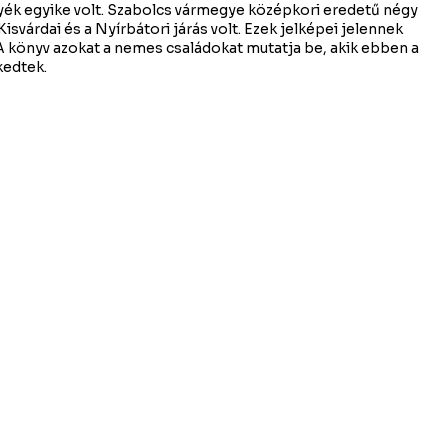
ék egyike volt. Szabolcs vármegye középkori eredetű négy
Kisvárdai és a Nyírbátori járás volt. Ezek jelképei jelennek
 könyv azokat a nemes családokat mutatja be, akik ebben a
kedtek.