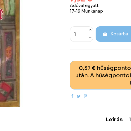
Adóval együtt
17-19 Munkanap
Kosárba
0,37 € hűségponto
után. A hűségpontok
Leírás