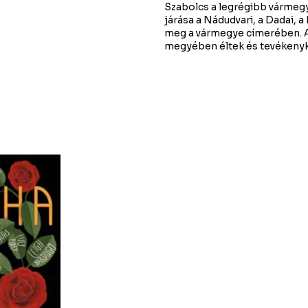
Szabolcs a legrégibb vármegy
járása a Nádudvari, a Dadai, a 
meg a vármegye címerében. A
megyében éltek és tevékeny