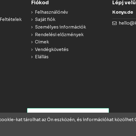
Fiókod
Lépj vel
Felhasználónév
Konyv.de
Feltételek
Saját fiók
hello@
Személyes információk
Rendelési előzmények
Címek
Vendégkövetés
Elállás
 cookie-kat tárolhat az Ön eszközén, és információkat közölhe
rek ❤️-vel és szakértelmmel