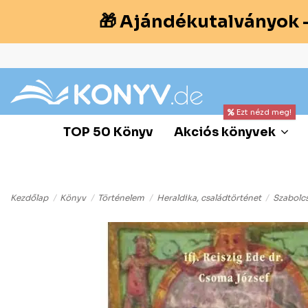
🎁 Ajándékutalványok 
Ezt nézd meg!
TOP 50 Könyv
Akciós könyvek
Kezdőlap
Könyv
Történelem
Heraldika, családtörténet
Szabolc