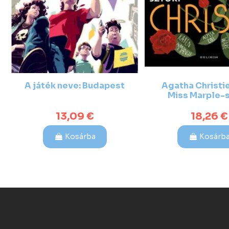
A játék neve: Budapest
Agatha Christie 
Miss Marple-s
13,09 €
18,26 €
Kosárba
Kosárb