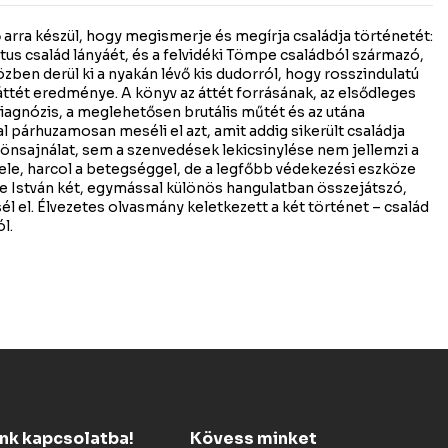
 arra készül, hogy megismerje és megírja családja történetét:
tus család lányáét, és a felvidéki Tömpe családból származó,
zben derül ki a nyakán lévő kis dudorról, hogy rosszindulatú
ttét eredménye. A könyv az áttét forrásának, az elsődleges
iagnózis, a meglehetősen brutális műtét és az utána
l párhuzamosan meséli el azt, amit addig sikerült családja
 önsajnálat, sem a szenvedések lekicsinylése nem jellemzi a
 vele, harcol a betegséggel, de a legfőbb védekezési eszköze
pe István két, egymással különös hangulatban összejátszó,
 el. Élvezetes olvasmány keletkezett a két történet – család
l.
ünk kapcsolatba!
Kövess minket