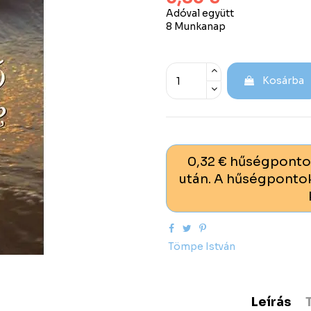
Adóval együtt
8 Munkanap
Kosárba
0,32 € hűségponto
után. A hűségpontok
Tömpe István
Leírás