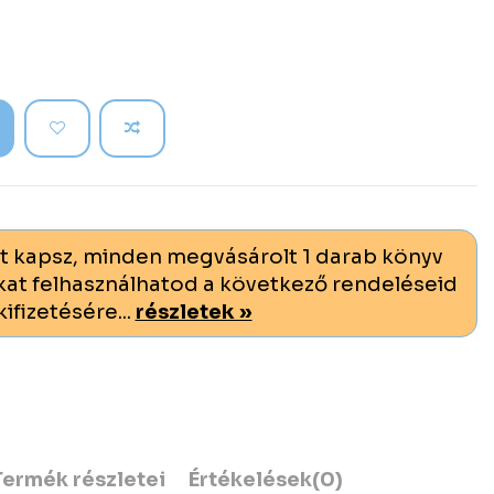
t kapsz, minden megvásárolt 1 darab könyv
at felhasználhatod a következő rendeléseid
kifizetésére...
részletek »
Termék részletei
Értékelések
(0)