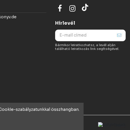
konyv.de
Hírlevél
Bármikor leiratkozhatsz, a levél alján
található leiratkozás link segítségével.
t Cookie-szabályzatunkkal összhangban.