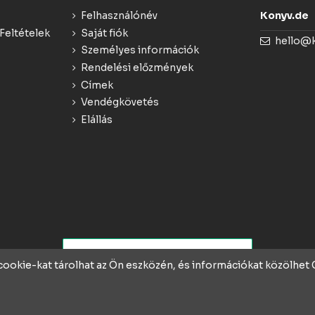
Felhasználónév
Konyv.de
Feltételek
Saját fiók
hello@
Személyes információk
Rendelési előzmények
Címek
Vendégkövetés
Elállás
 cookie-kat tárolhat az Ön eszközén, és információkat közölhe
rek ❤️-vel és szakértelmmel