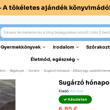
– A tökéletes ajándék könyvimádó
Gyermekkönyvek
Irodalom
Szórakozt
Életmód, egészség
alom
Regények
Kortárs
Sugárzó hónapok - Előszó egy családtörténe
Sugárzó hónapok
Kiadó:
Ab Ovo
Készleten
6,85 €