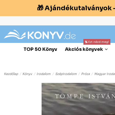
🎁 Ajándékutalványok 
Ezt nézd meg!
TOP 50 Könyv
Akciós könyvek
Kezdőlap
Könyv
Irodalom
Szépirodalom
Próza
Magyar irod