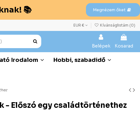
knak! 📚
Megnézem őket
EUR €
Kívánságlistám (
0
)
Belépek
Kosarad
ató Irodalom
Hobbi, szabadidő
thez
 - Előszó egy családtörténethez