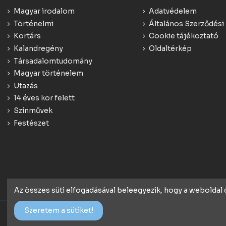
Magyar irodalom
Adatvédelem
Történelmi
Általános Szerződési 
Kortárs
Cookie tájékoztató
Kalandregény
Oldaltérkép
Társadalomtudomány
Magyar történelem
Utazás
14 éves kor felett
Színművek
Festészet
Az összes süti elfogadásával beleegyezik, hogy a weboldal
Szeretem a sütiket!
© 2018 Minden jog fenntartva - konyv.de | Webáruház rendsze
Webstartconsulting.hu