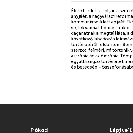
Élete fordulópontján a szerző
anyjáét, a nagyváradi reformá
kommunistává lett apjáét. Ekö
sejtek vannak benne – rákos á
daganatnak a megtalálása, a d
következő lábadozás leírásáva
történetéről felderíteni. Sem
szerzőt, felméri, mi történik
az irónia és az önirónia. Töm
együtthangzó történetet mesél
és betegség – összefonásábó
Fiókod
Lépj vel