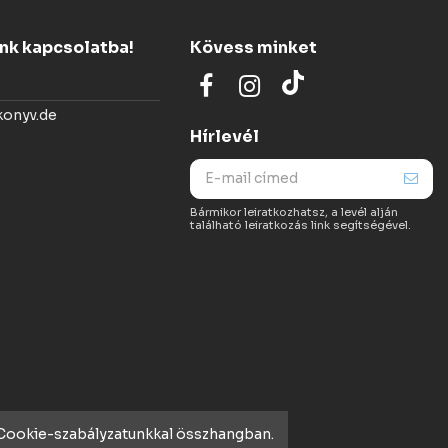
ünk kapcsolatba!
Kövess minket
konyv.de
Hírlevél
Bármikor leiratkozhatsz, a levél alján
található leiratkozás link segítségével.
t Cookie-szabályzatunkkal összhangban.