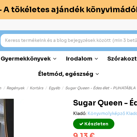
– A tökéletes ajándék könyvimádó
Gyermekkönyvek
Irodalom
Szórakozt
Életmód, egészség
m
Regények
Kortárs
Egyéb
Sugar Queen - Édes élet - PUHATÁBLA
Sugar Queen - É
Kiadó:
Könyvmolyképző Kiadó
Készleten
9,13 €