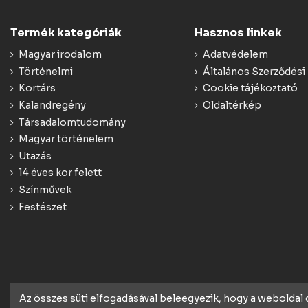
Termék kategóriák
Hasznos linkek
Magyar irodalom
Adatvédelem
Történelmi
Általános Szerződési 
Kortárs
Cookie tájékoztató
Kalandregény
Oldaltérkép
Társadalomtudomány
Magyar történelem
Utazás
14 éves kor felett
Színművek
Festészet
Az összes süti elfogadásával beleegyezik, hogy a weboldal