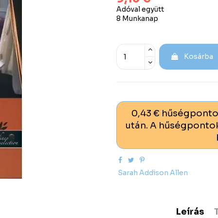
Adóval együtt
8 Munkanap
Kosárba
0,43 € hűségponto
után. A hűségpontok
Sarah Addison Allen
Leírás