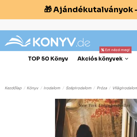
🎁 Ajándékutalványok 
Ezt nézd meg!
TOP 50 Könyv
Akciós könyvek
Kezdőlap
Könyv
Irodalom
Szépirodalom
Próza
Világirodalo