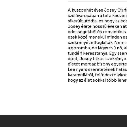
A huszonhét éves Josey Cirri
szülővárosában a tél a kedven
sikerült utódja, és hogy az é
Josey élete hosszú éveken át 
édességekből és romantikus r
ezek közé menekül minden es
szekrényét elfoglalták. Nem m
a goromba, de lágyszívű nő, 
tündéri keresztanya. Egy szer
dönt, Josey titkos szekrénye
életét mert az bizony egyért
Lee nyers szeretetének hatás
karamelláról, felfedezi olyk
hogy az élet sokkal több leh