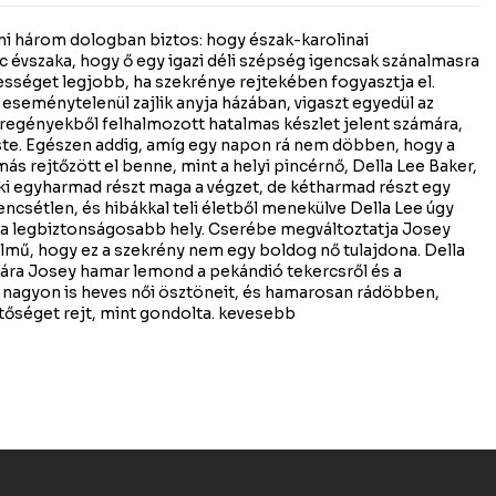
ni három dologban biztos: hogy észak-karolinai
c évszaka, hogy ő egy igazi déli szépség igencsak szánalmasra
dességet legjobb, ha szekrénye rejtekében fogyasztja el.
eseménytelenül zajlik anyja házában, vigaszt egyedül az
egényekből felhalmozott hatalmas készlet jelent számára,
te. Egészen addig, amíg egy napon rá nem döbben, hogy a
ás rejtőzött el benne, mint a helyi pincérnő, Della Lee Baker,
aki egyharmad részt maga a végzet, de kétharmad részt egy
encsétlen, és hibákkal teli életből menekülve Della Lee úgy
 a legbiztonságosabb hely. Cserébe megváltoztatja Josey
elmű, hogy ez a szekrény nem egy boldog nő tulajdona. Della
ára Josey hamar lemond a pekándió tekercsről és a
or nagyon is heves női ösztöneit, és hamarosan rádöbben,
etőséget rejt, mint gondolta. kevesebb