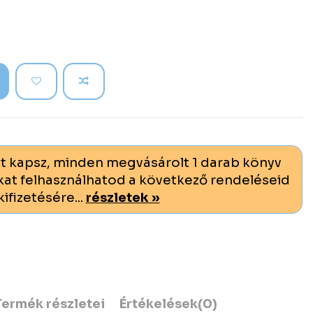
t kapsz, minden megvásárolt 1 darab könyv
at felhasználhatod a következő rendeléseid
kifizetésére...
részletek »
Termék részletei
Értékelések
(0)