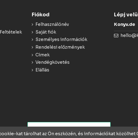
Fiókod
Lépj vel
Felhasználónév
Konyv.de
Feltételek
Saját fiók
hello@
Személyes információk
Rendelési előzmények
Címek
Vendégkövetés
Elállás
 cookie-kat tárolhat az Ön eszközén, és információkat közölhe