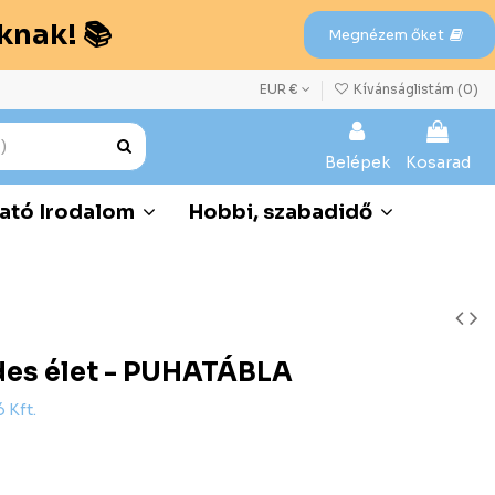
knak! 📚
Megnézem őket
EUR €
Kívánságlistám (
0
)
Belépek
Kosarad
ató Irodalom
Hobbi, szabadidő
des élet - PUHATÁBLA
 Kft.