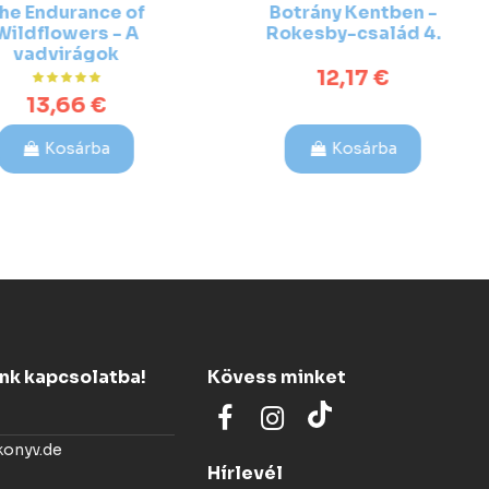
 Endurance of
Botrány Kentben -
dflowers - A
Rokesby-család 4.
advirágok
hatatossága -
12,17 €
nleges kiadás)
13,66 €
Kosárba
Kosárba
ünk kapcsolatba!
Kövess minket
konyv.de
Hírlevél