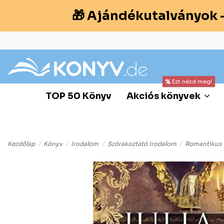
🎁 Ajándékutalványok 
Ezt nézd meg!
TOP 50 Könyv
Akciós könyvek
Kezdőlap
Könyv
Irodalom
Szórakoztató irodalom
Romantikus