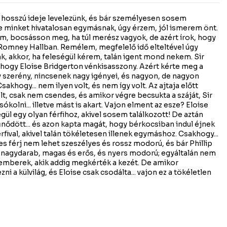
 hosszú ideje levelezünk, és bár személyesen sosem
e minket hivatalosan egymásnak, úgy érzem, jól ismerem önt.
em, bocsásson meg, ha túl merész vagyok, de azért írok, hogy
omney Hallban. Remélem, megfelelő idő elteltével úgy
nk, akkor, ha feleségül kérem, talán igent mond nekem. Sir
a, hogy Eloise Bridgerton vénkisasszony. Azért kérte meg a
y szerény, nincsenek nagy igényei, és nagyon, de nagyon
akhogy... nem ilyen volt, és nem így volt. Az ajtaja előtt
lt, csak nem csendes, és amikor végre becsukta a száját, Sir
ókolni... illetve mást is akart. Vajon elment az esze? Eloise
l egy olyan férfihoz, akivel sosem találkozott! De aztán
tűnődött... és azon kapta magát, hogy bérkocsiban indul éjnek
rfival, akivel talán tökéletesen illenek egymáshoz. Csakhogy...
es férj nem lehet szeszélyes és rossz modorú, és bár Phillip
 nagydarab, magas és erős, és nyers modorú; egyáltalán nem
iemberek, akik addig megkérték a kezét. De amikor
i a külvilág, és Eloise csak csodálta... vajon ez a tökéletlen