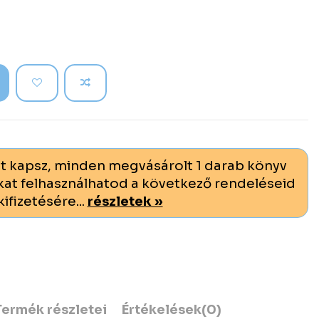
t kapsz, minden megvásárolt 1 darab könyv
at felhasználhatod a következő rendeléseid
kifizetésére...
részletek »
Termék részletei
Értékelések
(0)