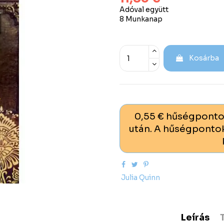
Adóval együtt
8 Munkanap
Kosárba
0,55 € hűségponto
után. A hűségpontok
Julia Quinn
Leírás