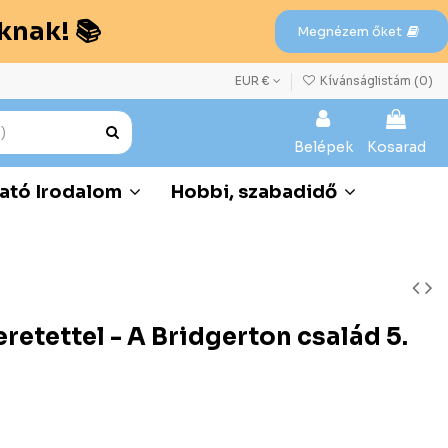
knak! 📚
Megnézem őket
EUR €
Kívánságlistám (
0
)
Belépek
Kosarad
ató Irodalom
Hobbi, szabadidő
eretettel - A Bridgerton család 5.