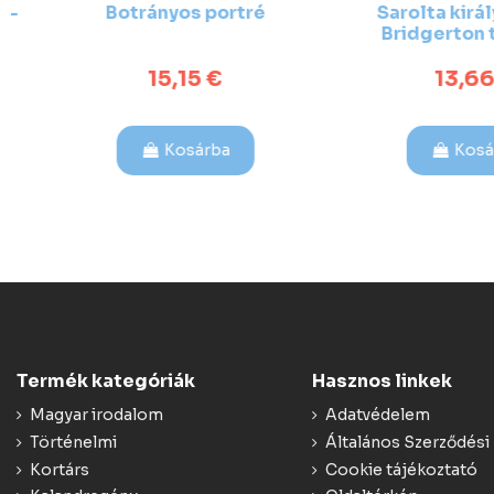
Botrányos portré
Sarolta királyn
Bridgerton tö
15,15 €
13,66 €
Kosárba
Kosárb
Termék kategóriák
Hasznos linkek
Magyar irodalom
Adatvédelem
Történelmi
Általános Szerződési 
Kortárs
Cookie tájékoztató