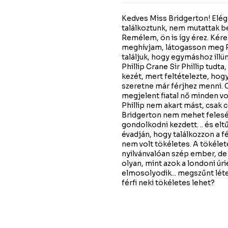
Kedves Miss Bridgerton! Elég
találkoztunk, nem mutattak b
Remélem, ön is így érez. Kér
meghívjam, látogasson meg R
találjuk, hogy egymáshoz illü
Phillip Crane Sir Phillip tudt
kezét, mert feltételezte, hog
szeretne már férjhez menni. Cs
megjelent fiatal nő minden vo
Phillip nem akart mást, csak cs
Bridgerton nem mehet feleségü
gondolkodni kezdett. .. és el
évadján, hogy találkozzon a fé
nem volt tökéletes. A tökélet
nyilvánvalóan szép ember, de
olyan, mint azok a londoni úr
elmosolyodik... megszűnt létezn
férfi neki tökéletes lehet?