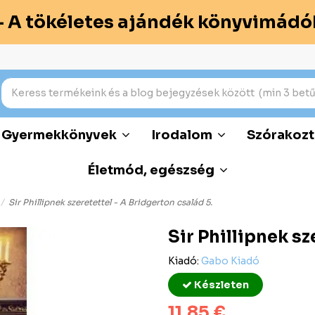
– A tökéletes ajándék könyvimádó
Gyermekkönyvek
Irodalom
Szórakozt
Életmód, egészség
Sir Phillipnek szeretettel - A Bridgerton család 5.
Sir Phillipnek sz
Kiadó:
Gabo Kiadó
Készleten
11,85 €