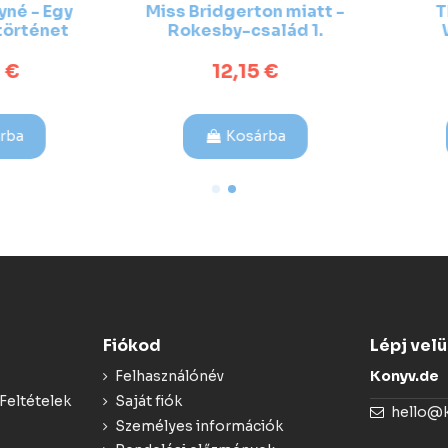
é - Egy
Miss Bridgerton miatt -
The
rténet
Rokesby-család 1.
Wil
v
áll
12,15 €
(Külö
a
Kosárba
Fiókod
Lépj vel
Felhasználónév
Konyv.de
Feltételek
Saját fiók
hello@
Személyes információk