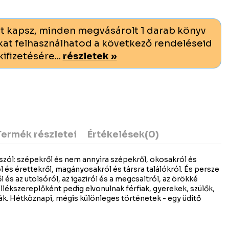
t kapsz, minden megvásárolt 1 darab könyv
at felhasználhatod a következő rendeléseid
kifizetésére...
részletek »
Termék részletei
Értékelések
(0)
szól: szépekről és nem annyira szépekről, okosakról és
l és érettekről, magányosakról és társra találókról. És persze
ől és az utolsóról, az igaziról és a megcsaltról, az örökké
ellékszereplőként pedig elvonulnak férfiak, gyerekek, szülők,
k. Hétköznapi, mégis különleges történetek - egy üdítő