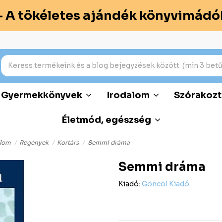
– A tökéletes ajándék könyvimádó
Gyermekkönyvek
Irodalom
Szórakozt
Életmód, egészség
alom
Regények
Kortárs
Semmi dráma
Semmi dráma
Kiadó:
Göncöl Kiadó