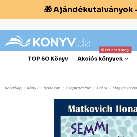
🎁 Ajándékutalványok 
Ezt nézd meg!
TOP 50 Könyv
Akciós könyvek
Kezdőlap
Könyv
Irodalom
Szépirodalom
Próza
Magyar irod