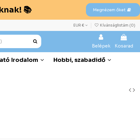
knak! 📚
Megnézem őket
EUR €
Kívánságlistám (
0
)
Belépek
Kosarad
ató Irodalom
Hobbi, szabadidő