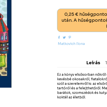
0,25 € hűségponto
után. A hűségpontok
Matkovich Ilona
Leírás
Ez a könyv elsősorban nőkről 
kevésbé okosakról, fiatalokró
szól a szerelemről is: az elsőr
tartóról és a felejthetőről. M
barátok, szomszédok és kutyá
koktél az életből.