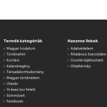
Termék kategóriák
Hasznos linkek
Magyar irodalom
Adatvédelem
Történelmi
Általános Szerződési 
Kortárs
Cookie tájékoztató
Kalandregény
Oldaltérkép
Társadalomtudomány
Magyar történelem
Utazás
14 éves kor felett
Színművek
Festészet