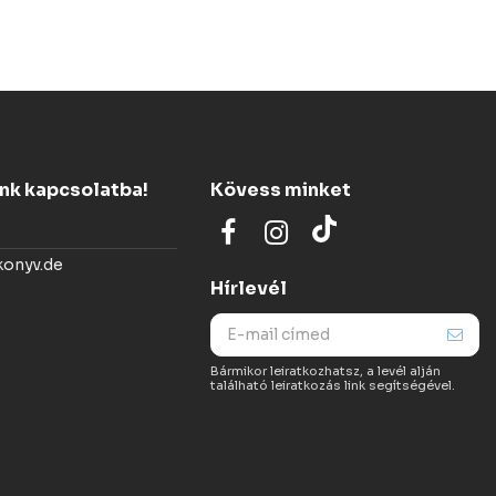
ünk kapcsolatba!
Kövess minket
konyv.de
Hírlevél
Bármikor leiratkozhatsz, a levél alján
található leiratkozás link segítségével.