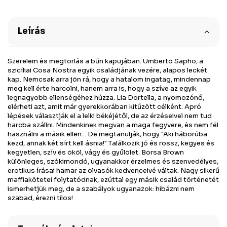
Leírás
Szerelem és megtorlás a bűn kapujában. Umberto Sapho, a
szicíliai Cosa Nostra egyik családjának vezére, alapos leckét
kap. Nemcsak arra jön rá, hogy a hatalom ingatag, mindennap
meg kell érte harcolni, hanem arra is, hogy a szíve az egyik
legnagyobb ellenségéhez húzza. Lia Dortella, a nyomozónő,
elérheti azt, amit már gyerekkorában kitűzött célként. Apró
lépések választják el a lelki békéjétől, de az érzéseivel nem tud
harcba szállni. Mindenkinek megvan a maga fegyvere, és nem fél
használni a másik ellen... De megtanulják, hogy "Aki háborúba
kezd, annak két sírt kell ásnia!" Találkozik jó és rossz, kegyes és
kegyetlen, szív és ököl, vágy és gyűlölet. Borsa Brown
különleges, szókimondó, ugyanakkor érzelmes és szenvedélyes,
erotikus írásai hamar az olvasók kedvenceivé váltak. Nagy sikerű
maffiakötetei folytatódnak, ezúttal egy másik család történetét
ismerhetjük meg, de a szabályok ugyanazok: hibázni nem
szabad, érezni tilos!