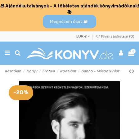
🎁 Ajándékutalványok – A tökéletes ajándék könyvimádóknak!
📚
Megnézem őket
EUR €
Kívánságlistám (
0
)
0
Kezdőlap
Könyv
Erotika
Irodalom
Sapho - Második rész
-20%