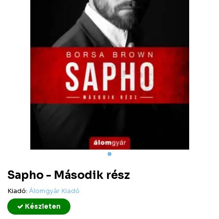
Sapho - Második rész
Kiadó:
Álomgyár Kiadó
Készleten