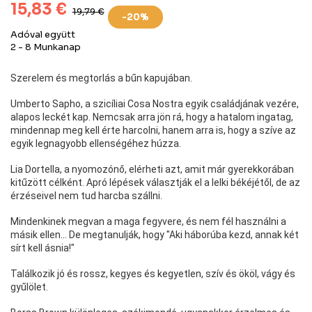
15,83 €
19,79 €
-20%
Adóval együtt
2 - 8 Munkanap
Szerelem és megtorlás a bűn kapujában.
Umberto Sapho, a szicíliai Cosa Nostra egyik családjának vezére,
alapos leckét kap. Nemcsak arra jön rá, hogy a hatalom ingatag,
mindennap meg kell érte harcolni, hanem arra is, hogy a szíve az
egyik legnagyobb ellenségéhez húzza.
Lia Dortella, a nyomozónő, elérheti azt, amit már gyerekkorában
kitűzött célként. Apró lépések választják el a lelki békéjétől, de az
érzéseivel nem tud harcba szállni.
Mindenkinek megvan a maga fegyvere, és nem fél használni a
másik ellen... De megtanulják, hogy "Aki háborúba kezd, annak két
sírt kell ásnia!"
Találkozik jó és rossz, kegyes és kegyetlen, szív és ököl, vágy és
gyűlölet.