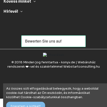
Kövess minket
Hírlevél
© 2018 Minden jog fenntartva - konyv.de | Webáruház
rendszerek ❤️-vel és szakértelmmel
Webstartconsulting.hu
Az összes süti elfogadásával beleegyezik, hogy a weboldal
cookie-kat tárolhat az Ön eszközén, és információkat
közölhet Cookie-szabályzatunkkal összhangban.
Kosárba
Szeretem a sütiket!