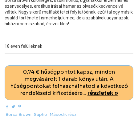
Borsa Brown különleges, szókimondó, ugyanakkor érzelmes és
szenvedélyes, erotikus írásai hamar az olvasók kedvenceivé
váltak. Nagy sikerű maffiakötetei folytatódnak, ezúttal egy másik
család történetét ismerhetjük meg, de a szabályok ugyanazok:
hibázni nem szabad, érezni tilos!
18 éven felülieknek
0,74 € hűségpontot kapsz, minden
megvásárolt 1 darab könyv után. A
hűségpontokat felhasználhatod a következő
rendeléseid kifizetésére...
részletek »
Borsa Brown
Sapho
Második rész