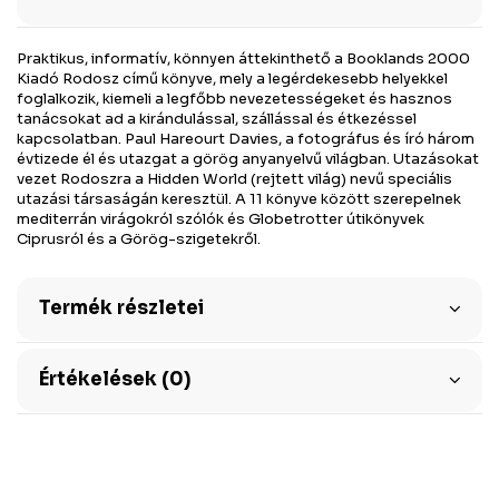
Praktikus, informatív, könnyen áttekinthető a Booklands 2000
Kiadó Rodosz című könyve, mely a legérdekesebb helyekkel
foglalkozik, kiemeli a legfőbb nevezetességeket és hasznos
tanácsokat ad a kirándulással, szállással és étkezéssel
kapcsolatban. Paul Hareourt Davies, a fotográfus és író három
évtizede él és utazgat a görög anyanyelvű világban. Utazásokat
vezet Rodoszra a Hidden World (rejtett világ) nevű speciális
utazási társaságán keresztül. A 11 könyve között szerepelnek
mediterrán virágokról szólók és Globetrotter útikönyvek
Ciprusról és a Görög-szigetekről.
Termék részletei
Értékelések (0)