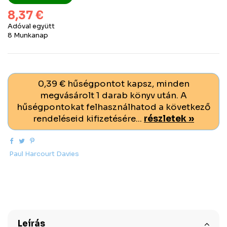
8,37 €
Adóval együtt
8 Munkanap
0,39 € hűségpontot kapsz, minden
megvásárolt 1 darab könyv után. A
hűségpontokat felhasználhatod a következő
rendeléseid kifizetésére...
részletek »
Paul Harcourt Davies
Leírás