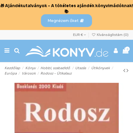
🎁 Ajándékutalványok – A tökéletes ajándék könyvimádóknak!
📚
Megnézem őket
EUR €
Kívánságlistám (
0
)
0
Kezdőlap
Könyv
Hobbi, szabadidő
Utazás
Útikönyvek
Európa
Városok
Rodosz - Útikalauz