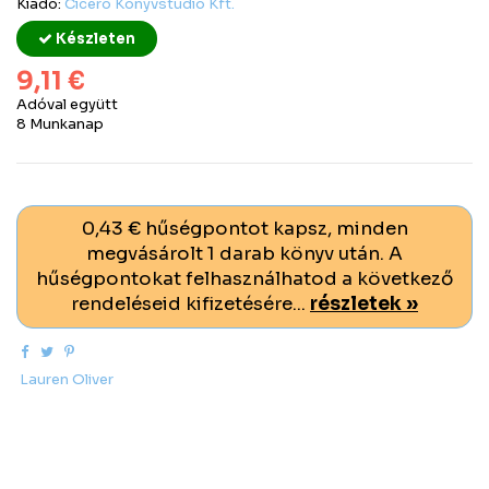
Kiadó:
Ciceró Könyvstúdió Kft.
Készleten
9,11 €
Adóval együtt
8 Munkanap
0,43 € hűségpontot kapsz, minden
megvásárolt 1 darab könyv után. A
hűségpontokat felhasználhatod a következő
rendeléseid kifizetésére...
részletek »
Lauren Oliver