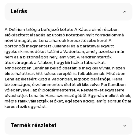
Leírás
A Delírium trilógia befejező kötete A Káosz című részben
előkészített lázadás az utolsó kötetben nyílt forradalommá
növi ki magát, és Lena a harcok kereszttüzébe kerül. A
börtönből megmentett Juliannel és a barátaival együtt
igyekszik menedéket találni a Vadonban, amely azonban már
nem az a biztonságos hely, ami volt. A rendfenntartók
átszivárognak a falakon, hogy kiirtsák a táboraikat.
Mindeközben Lenának belső csatáit is meg kell vívnia, hiszen
élete halottnak hitt kulcsszereplői is felbukkannak. Miközben
Lena az életéért küzd a Vadonban, legjobb barátnője, Hana
biztonságos, érzelemmentes életét éli kikezelve Portlandben
vőlegényével, az új polgármesterrel. A Rekviem-et egyszerre
olvashatjuk Lena és Hana szemszögéből. Egymás mellett élnek,
mégis falak választják el őket, egészen addig, amíg sorsuk útjai
keresztezik egymást...
Termék részletei