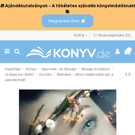
🎁 Ajándékutalványok – A tökéletes ajándék könyvimádóknak!
📚
Megnézem őket
EUR €
Kívánságlistám (
0
)
0
Kezdőlap
Könyv
Gyermek- és ifjúsági
Ifjúsági irodalom
14 éves kor felett
Kortárs
Rekviem - Nincs halálosabb kór a
szerelemnél