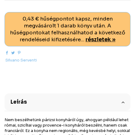
0,43 € hűségpontot kapsz, minden
megvásárolt 1 darab könyv után. A
hűségpontokat felhasználhatod a következő
rendeléseid kifizetésére...
részletek »
Silvano Serventi
Leírás
Nem beszélhetünk párizsi konyháról úgy, ahogyan például lehet
római, szicíliai vagy provence-i konyháról beszélni, hanem csak
franciáról. Ez a konyha nem regionális, még kevésbé helyi, sokkal