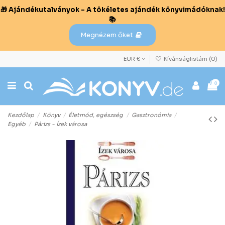
🎁 Ajándékutalványok – A tökéletes ajándék könyvimádóknak!
📚
Megnézem őket
EUR €
Kívánságlistám (
0
)
0
Kezdőlap
Könyv
Életmód, egészség
Gasztronómia
Egyéb
Párizs - Ízek városa