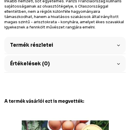
inkább nemzeti, sőt egyetemes. Párizs Franciaország kulináris
sajátosságainak az olvasztótégelye, s Olaszországgal
ellentétben, nem a régiók különféle hagyományaira
támaszkodhat, hanem a hivatásos szakácsok által irányított
magas szintű - arisztokrata - konyhára, amelyet ékes szavakkal
igyekeznek a fennkölt művészet rangjára emelni.
Termék részletei
Értékelések (0)
A termék vásárlói ezt is megvették: