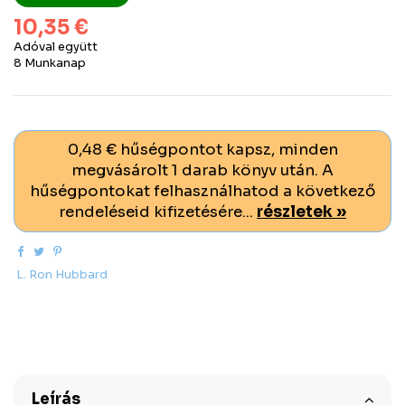
10,35 €
Adóval együtt
8 Munkanap
0,48 € hűségpontot kapsz, minden
megvásárolt 1 darab könyv után. A
hűségpontokat felhasználhatod a következő
rendeléseid kifizetésére...
részletek »
L. Ron Hubbard
Leírás