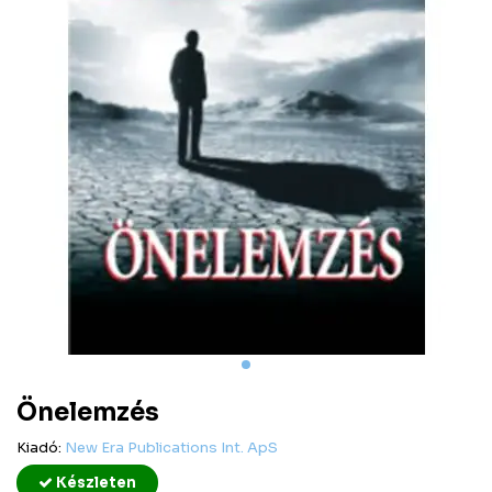
Önelemzés
Kiadó:
New Era Publications Int. ApS
Készleten