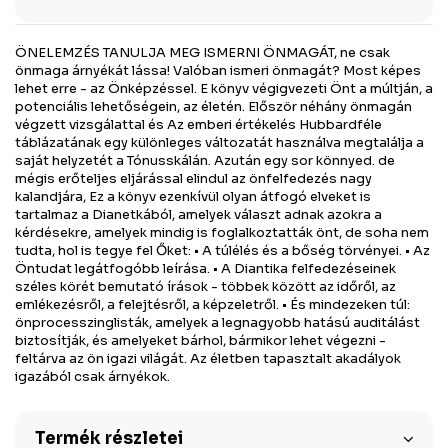
ÖNELEMZÉS TANULJA MEG ISMERNI ÖNMAGÁT, ne csak
önmaga árnyékát lássa! Valóban ismeri önmagát? Most képes
lehet erre - az Önképzéssel. E könyv végigvezeti Önt a múltján, a
potenciális lehetőségein, az életén. Először néhány önmagán
végzett vizsgálattal és Az emberi értékelés Hubbardféle
táblázatának egy különleges változatát használva megtalálja a
saját helyzetét a Tónusskálán. Azután egy sor könnyed. de
mégis erőteljes eljárással elindul az önfelfedezés nagy
kalandjára, Ez a könyv ezenkívül olyan átfogó elveket is
tartalmaz a Dianetkából, amelyek választ adnak azokra a
kérdésekre, amelyek mindig is foglalkoztatták önt, de soha nem
tudta, hol is tegye fel Őket: • A túlélés és a bőség törvényei. • Az
Öntudat legátfogóbb leírása. • A Diantika felfedezéseinek
széles körét bemutató írások - többek között az időről, az
emlékezésről, a felejtésről, a képzeletről. • És mindezeken túl:
önprocesszinglisták, amelyek a legnagyobb hatású auditálást
biztosítják, és amelyeket bárhol, bármikor lehet végezni -
feltárva az ön igazi világát. Az életben tapasztalt akadályok
igazából csak árnyékok.
Termék részletei