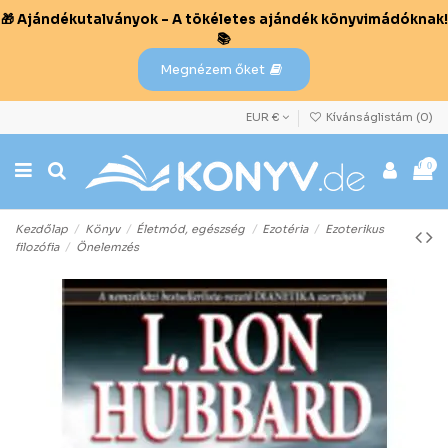
🎁 Ajándékutalványok – A tökéletes ajándék könyvimádóknak!
📚
Megnézem őket
EUR €
Kívánságlistám (
0
)
0
Kezdőlap
Könyv
Életmód, egészség
Ezotéria
Ezoterikus
filozófia
Önelemzés