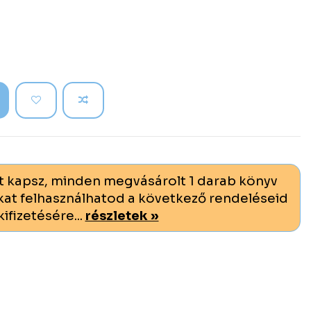
t kapsz, minden megvásárolt 1 darab könyv
at felhasználhatod a következő rendeléseid
kifizetésére...
részletek »