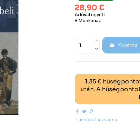
28,90 €
Adóval együtt
8 Munkanap
Kosárba
1,35 € hűségponto
után. A hűségpontok
Tasnádi Zsuzsanna