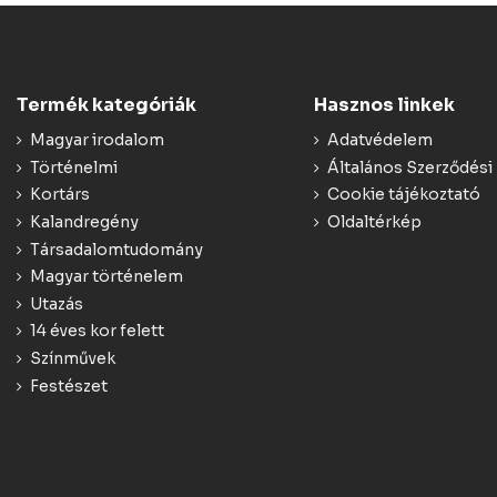
Termék kategóriák
Hasznos linkek
Magyar irodalom
Adatvédelem
Történelmi
Általános Szerződési 
Kortárs
Cookie tájékoztató
Kalandregény
Oldaltérkép
Társadalomtudomány
Magyar történelem
Utazás
14 éves kor felett
Színművek
Festészet