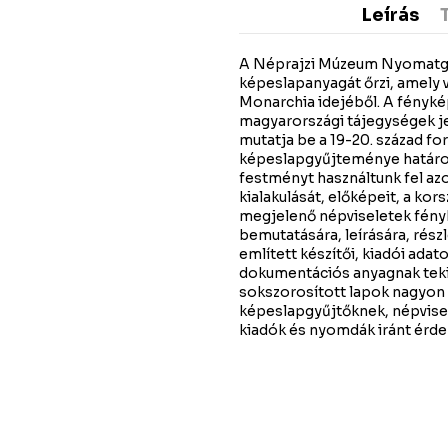
Leírás
A Néprajzi Múzeum Nyomatgy
képeslapanyagát őrzi, amely 
Monarchia idejéből. A fényké
magyarországi tájegységek je
mutatja be a 19-20. század fo
képeslapgyűjteménye határoz
festményt használtunk fel azo
kialakulását, előképeit, a ko
megjelenő népviseletek fényké
bemutatására, leírására, rés
említett készítői, kiadói ada
dokumentációs anyagnak tekin
sokszorosított lapok nagyon 
képeslapgyűjtőknek, népvise
kiadók és nyomdák iránt érde