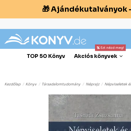
🎁 Ajándékutalványok 
Ezt nézd meg!
TOP 50 Könyv
Akciós könyvek
Kezdőlap
Könyv
Társadalomtudomány
Néprajz
Népviseletek é