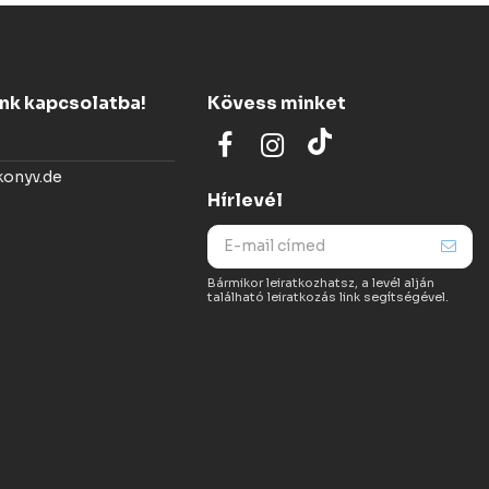
ünk kapcsolatba!
Kövess minket
konyv.de
Hírlevél
Bármikor leiratkozhatsz, a levél alján
található leiratkozás link segítségével.