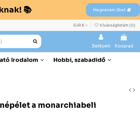
knak! 📚
Megnézem őket
EUR €
Kívánságlistám (
0
)
Belépek
Kosarad
ató Irodalom
Hobbi, szabadidő
 népélet a monarchiabeli