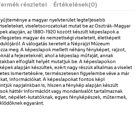
Termék részletei
Értékelések
(0)
űjteménye a magyar nyelvterület legteljesebb
viseleteket, viseletsorozatokat mutat be az Osztrák-Magyar
pek alapján, az 1880-1920 között készült képeslapok a
llegzetes magyar és nemzetiségi viseleteit, életképeit
rdulójáról. A válogatás kereteit a Néprajzi Múzeum
za meg. A képeslapok mellett néhány fényképet, rajzot,
knál a fejezeteknél, ahol a képeslap műfaját, annak
rszakban elfoglalt helyét mutatjuk be. A képeslapokon
pek alapján készültek, ezért nagy részük alkalmas a viselet
zletes ismertetésére, természetesen figyelembe véve a már
tokat, információkat. A képeslapokat fontos képi
tjük napjainkban is, hiszen a fénykép alapján készült
sok háttér információt vagy mondanivalót tartalmaznak
let, népélet-kutatóknak, egyes fényképészek, műtermek,
klődőknek egyaránt.